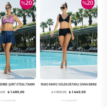
20
20
%
%
EMBE ŞORT ETEKLİ TAKIM
RUKO MAYO VOLEN DETAYLI SİYAH BİKİNİ
0,00
₺ 1.480,00
₺ 1.800,00
₺ 1.440,00
+ 4 seçenek
+ 4 seçenek