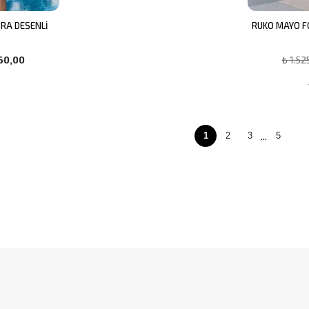
RA DESENLİ
RUKO MAYO F
İ
260,00
₺ 1.52
...
1
2
3
5