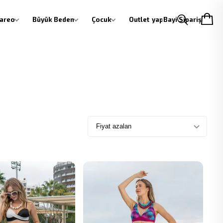
areo
Büyük Beden
Çocuk
Outlet
Giriş yap
Bayi Siparişi
Fiyat azalan