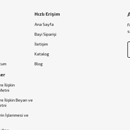
Hızlı Erişim
Ana Sayfa
F
s
Bayi Siparişi
İletişim
Katalog
ttum
Blog
ler
re İlişkin
Metni
ere İlişkin Beyan ve
etni
erin İşlenmesi ve