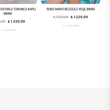
OSFORLU TURUNCU KAPLI
RUKO MAYO BÜZGÜLÜ YEŞİL BİKİNİ
BİKİNİ
₺ 1.525,00
₺ 1.220,00
5,00
₺ 1.220,00
+ 4 seçenek
+ 4 seçenek