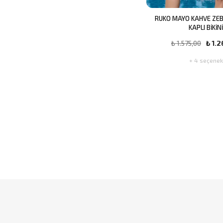
RUKO MAYO KAHVE ZEB
KAPLI BİKİN
₺ 1.575,00
₺ 1.
+ 4 seçenek