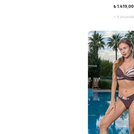
₺ 1.419,00
+ 4 seçenek