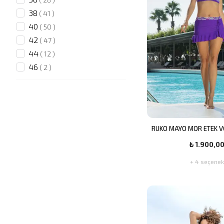
38
(
41
)
40
(
50
)
42
(
47
)
44
(
12
)
46
(
2
)
RUKO MAYO MOR ETEK VO
₺ 1.900,0
+ 4 seçenek