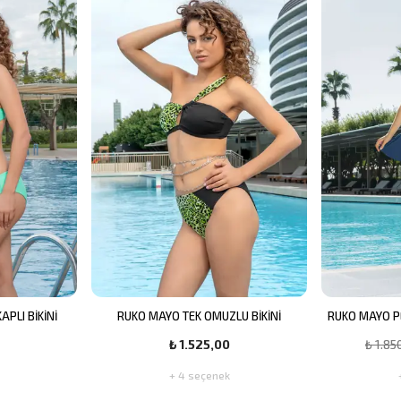
APLI BİKİNİ
RUKO MAYO TEK OMUZLU BİKİNİ
RUKO MAYO P
₺ 1.525,00
₺ 1.85
+ 4 seçenek