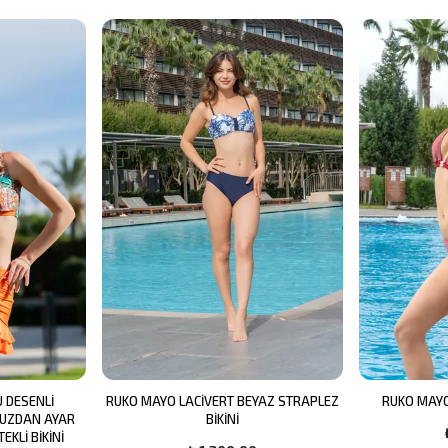
 DESENLİ
RUKO MAYO LACİVERT BEYAZ STRAPLEZ
RUKO MAYO
MUZDAN AYAR
BİKİNİ
EKLİ BİKİNİ