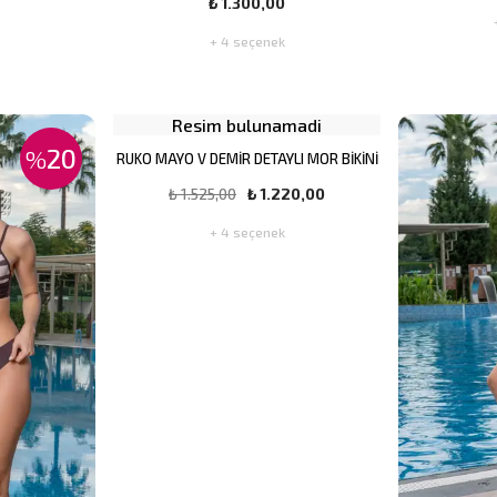
₺ 1.300,00
+ 4 seçenek
Resim bulunamadi
20
%
RUKO MAYO V DEMİR DETAYLI MOR BİKİNİ
₺ 1.525,00
₺ 1.220,00
+ 4 seçenek