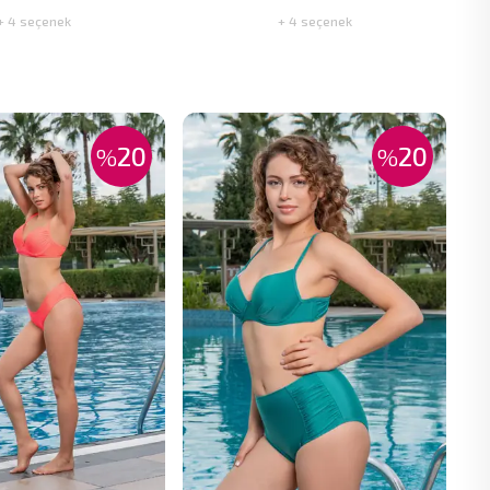
+ 4 seçenek
+ 4 seçenek
20
20
%
%