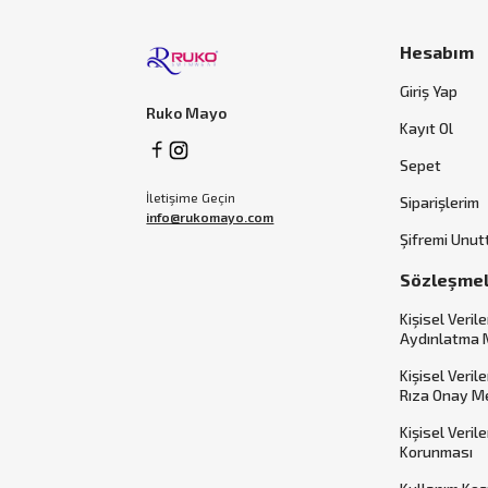
Hesabım
Giriş Yap
Ruko Mayo
Kayıt Ol
Sepet
İletişime Geçin
Siparişlerim
info@rukomayo.com
Şifremi Unu
Sözleşme
Kişisel Verile
Aydınlatma 
Kişisel Veril
Rıza Onay M
Kişisel Veril
Korunması