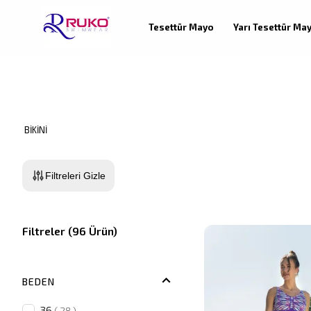
Tesettür Mayo
Yarı Tesettür Ma
BIKINI
Filtreleri Gizle
Filtreler
(
96
Ürün
)
BEDEN
36
(
28
)