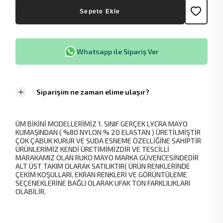
Sepete Ekle
Whatsapp ile Sipariş Ver
Siparişim ne zaman elime ulaşır?
ÜM BİKİNİ MODELLERİMİZ 1. SINIF GERÇEK LYCRA MAYO
KUMAŞINDAN ( %80 NYLON % 20 ELASTAN ) ÜRETİLMİŞTİR
ÇOK ÇABUK KURUR VE SUDA ESNEME ÖZELLİĞİNE SAHİPTİR
ÜRÜNLERİMİZ KENDİ ÜRETİMİMİZDİR VE TESCİLLİ
MARAKAMIZ OLAN RUKO MAYO MARKA GÜVENCESİNDEDİR
ALT ÜST TAKIM OLARAK SATILIKTIR( ÜRÜN RENKLERİNDE
ÇEKİM KOŞULLARI, EKRAN RENKLERİ VE GÖRÜNTÜLEME
SEÇENEKLERİNE BAĞLI OLARAK UFAK TON FARKLILIKLARI
OLABİLİR.