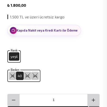
₺ 1.800,00
1.500 TL ve üzeri ücretsiz kargo
Kapıda Nakit veya Kredi Kartı ile Ödeme
Renk
yeşil
Beden
38
40
42
44