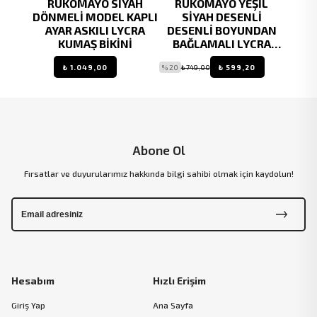
LEN
RUKOMAYO SİYAH
RUKOMAYO YEŞİL
RU
İKİNİ
DÖNMELİ MODEL KAPLI
SİYAH DESENLİ
DES
AYAR ASKILI LYCRA
DESENLİ BOYUNDAN
MODE
KUMAŞ BİKİNİ
BAĞLAMALI LYCRA
LYC
KUMAŞ ÜÇGEN BİKİNİ
₺ 1.049,00
% 20
₺ 749,00
₺ 599,20
% 20
₺ 
Abone Ol
Fırsatlar ve duyurularımız hakkında bilgi sahibi olmak için kaydolun!
Hesabım
Hızlı Erişim
Giriş Yap
Ana Sayfa