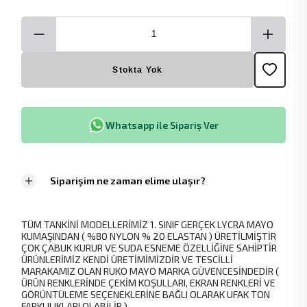
Stokta Yok
Whatsapp ile Sipariş Ver
Siparişim ne zaman elime ulaşır?
TÜM TANKİNİ MODELLERİMİZ 1. SINIF GERÇEK LYCRA MAYO
KUMAŞINDAN ( %80 NYLON % 20 ELASTAN ) ÜRETİLMİŞTİR
ÇOK ÇABUK KURUR VE SUDA ESNEME ÖZELLİĞİNE SAHİPTİR
ÜRÜNLERİMİZ KENDİ ÜRETİMİMİZDİR VE TESCİLLİ
MARAKAMIZ OLAN RUKO MAYO MARKA GÜVENCESİNDEDİR (
ÜRÜN RENKLERİNDE ÇEKİM KOŞULLARI, EKRAN RENKLERİ VE
GÖRÜNTÜLEME SEÇENEKLERİNE BAĞLI OLARAK UFAK TON
FARKLILIKLARI OLABİLİR.)