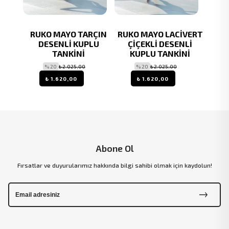
MBE
RUKO MAYO TARÇIN
RUKO MAYO LACİVERT
RU
Lİ
DESENLİ KUPLU
ÇİÇEKLİ DESENLİ
ŞO
SKILI
TANKİNİ
KUPLU TANKİNİ
ORTLU
% 20
₺ 2.025,00
% 20
₺ 2.025,00
₺ 1.620,00
₺ 1.620,00
Abone Ol
Fırsatlar ve duyurularımız hakkında bilgi sahibi olmak için kaydolun!