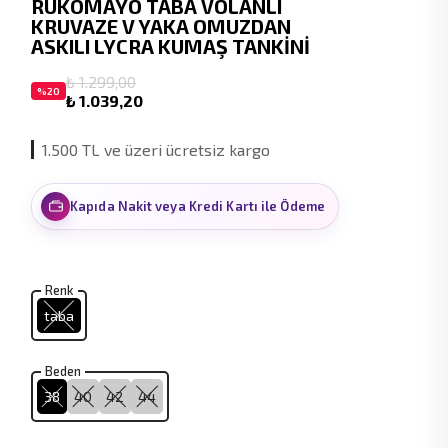
RUKOMAYO TABA VOLANLI
KRUVAZE V YAKA OMUZDAN
ASKILI LYCRA KUMAŞ TANKİNİ
₺ 1.299,00
%
20
₺ 1.039,20
1.500 TL ve üzeri ücretsiz kargo
Kapıda Nakit veya Kredi Kartı ile Ödeme
Renk
taba
Beden
38
40
42
44