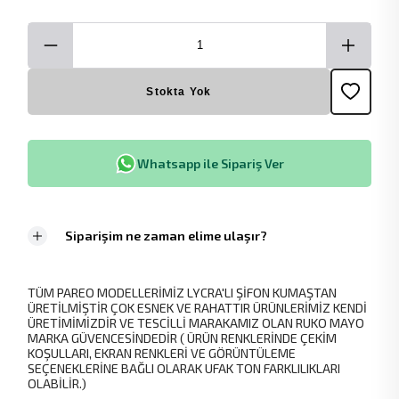
Stokta Yok
Whatsapp ile Sipariş Ver
Siparişim ne zaman elime ulaşır?
TÜM PAREO MODELLERİMİZ LYCRA'LI ŞİFON KUMAŞTAN
ÜRETİLMİŞTİR ÇOK ESNEK VE RAHATTIR ÜRÜNLERİMİZ KENDİ
ÜRETİMİMİZDİR VE TESCİLLİ MARAKAMIZ OLAN RUKO MAYO
MARKA GÜVENCESİNDEDİR ( ÜRÜN RENKLERİNDE ÇEKİM
KOŞULLARI, EKRAN RENKLERİ VE GÖRÜNTÜLEME
SEÇENEKLERİNE BAĞLI OLARAK UFAK TON FARKLILIKLARI
OLABİLİR.)