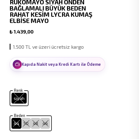
RUKOMAYO SİYAH ÖNDEN
BAĞLAMALI BÜYÜK BEDEN
RAHAT KESİM LYCRA KUMAŞ
ELBİSE MAYO
₺ 1.439,00
1.500 TL ve üzeri ücretsiz kargo
Kapıda Nakit veya Kredi Kartı ile Ödeme
Renk
siyah
Beden
44
50
48
46