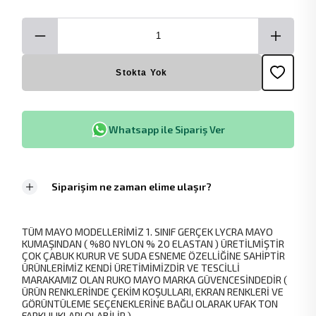
Stokta Yok
Whatsapp ile Sipariş Ver
Siparişim ne zaman elime ulaşır?
TÜM MAYO MODELLERİMİZ 1. SINIF GERÇEK LYCRA MAYO
KUMAŞINDAN ( %80 NYLON % 20 ELASTAN ) ÜRETİLMİŞTİR
ÇOK ÇABUK KURUR VE SUDA ESNEME ÖZELLİĞİNE SAHİPTİR
ÜRÜNLERİMİZ KENDİ ÜRETİMİMİZDİR VE TESCİLLİ
MARAKAMIZ OLAN RUKO MAYO MARKA GÜVENCESİNDEDİR (
ÜRÜN RENKLERİNDE ÇEKİM KOŞULLARI, EKRAN RENKLERİ VE
GÖRÜNTÜLEME SEÇENEKLERİNE BAĞLI OLARAK UFAK TON
FARKLILIKLARI OLABİLİR.)