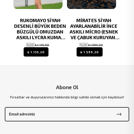
RDO
RUKOMAYO SİYAH
MİRATES SİYAH
RUKO
NLİ
DESENLİ BÜYÜK BEDEN
AYARLANABİLİR İNCE
PUAN
KUMAŞ
BÜZGÜLÜ OMUZDAN
ASKILI MİCRO (ESNEK
O
ASKILI LYCRA KUMAŞ
VE ÇABUK KURUYAN)
ELBİSE MAYO
KUMAŞ ELBİSE MAYO
% 20
₺ 1.419,00
% 20
₺ 1.999,00
₺ 1.135,20
₺ 1.599,20
Abone Ol
Fırsatlar ve duyurularımız hakkında bilgi sahibi olmak için kaydolun!