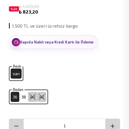
₺ 1.029,00
%
20
₺ 823,20
1.500 TL ve üzeri ücretsiz kargo
Kapıda Nakit veya Kredi Kartı ile Ödeme
Renk
sarı
Beden
36
38
40
42