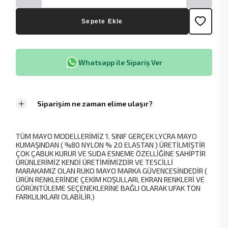
Sepete Ekle
Whatsapp ile Sipariş Ver
Siparişim ne zaman elime ulaşır?
TÜM MAYO MODELLERİMİZ 1. SINIF GERÇEK LYCRA MAYO
KUMAŞINDAN ( %80 NYLON % 20 ELASTAN ) ÜRETİLMİŞTİR
ÇOK ÇABUK KURUR VE SUDA ESNEME ÖZELLİĞİNE SAHİPTİR
ÜRÜNLERİMİZ KENDİ ÜRETİMİMİZDİR VE TESCİLLİ
MARAKAMIZ OLAN RUKO MAYO MARKA GÜVENCESİNDEDİR (
ÜRÜN RENKLERİNDE ÇEKİM KOŞULLARI, EKRAN RENKLERİ VE
GÖRÜNTÜLEME SEÇENEKLERİNE BAĞLI OLARAK UFAK TON
FARKLILIKLARI OLABİLİR.)