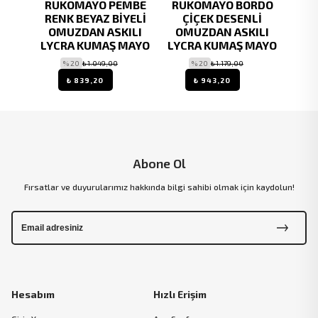
ŞİL
RUKOMAYO PEMBE
RUKOMAYO BORDO
RUKO
ARLI
RENK BEYAZ BİYELİ
ÇİÇEK DESENLİ
ILI
OMUZDAN ASKILI
OMUZDAN ASKILI
OM
LYCRA
LYCRA KUMAŞ MAYO
LYCRA KUMAŞ MAYO
LYC
O
% 20
₺ 1.049,00
% 20
₺ 1.179,00
₺ 839,20
₺ 943,20
Abone Ol
Fırsatlar ve duyurularımız hakkında bilgi sahibi olmak için kaydolun!
Hesabım
Hızlı Erişim