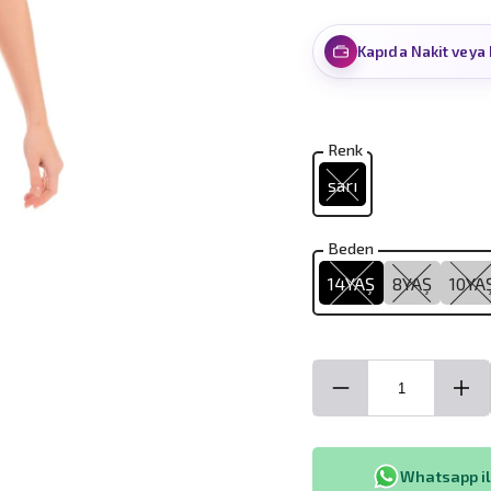
Kapıda Nakit veya 
Renk
sarı
Beden
14YAŞ
8YAŞ
10YA
Whatsapp ile