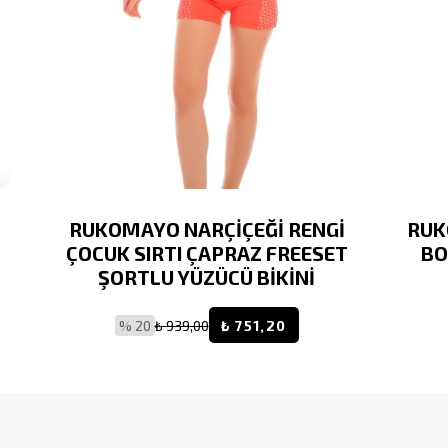
RUKOMAYO NARÇİÇEĞİ RENGİ
RUK
ÇOCUK SIRTI ÇAPRAZ FREESET
BO
ŞORTLU YÜZÜCÜ BİKİNİ
% 20
₺ 939,00
₺ 751,20