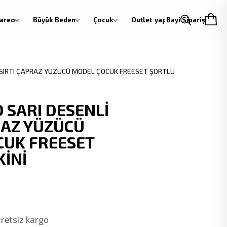
areo
Büyük Beden
Çocuk
Outlet
Giriş yap
Bayi Siparişi
 SIRTI ÇAPRAZ YÜZÜCÜ MODEL ÇOCUK FREESET ŞORTLU
SARI DESENLİ
RAZ YÜZÜCÜ
CUK FREESET
KİNİ
cretsiz kargo