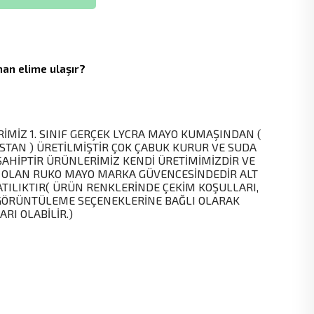
an elime ulaşır?
İMİZ 1. SINIF GERÇEK LYCRA MAYO KUMAŞINDAN (
STAN ) ÜRETİLMİŞTİR ÇOK ÇABUK KURUR VE SUDA
SAHİPTİR ÜRÜNLERİMİZ KENDİ ÜRETİMİMİZDİR VE
 OLAN RUKO MAYO MARKA GÜVENCESİNDEDİR ALT
ATILIKTIR( ÜRÜN RENKLERİNDE ÇEKİM KOŞULLARI,
GÖRÜNTÜLEME SEÇENEKLERİNE BAĞLI OLARAK
RI OLABİLİR.)