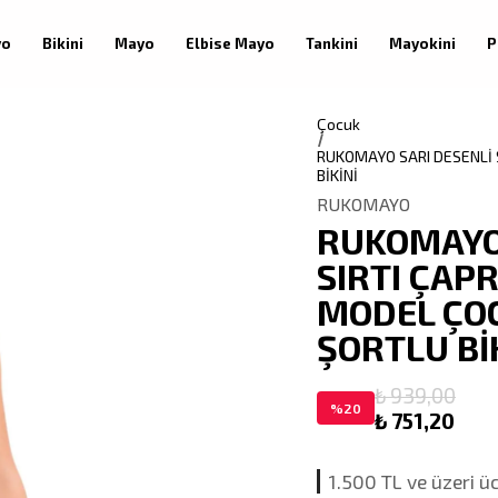
yo
Bikini
Mayo
Elbise Mayo
Tankini
Mayokini
P
Çocuk
RUKOMAYO SARI DESENLİ
BİKİNİ
RUKOMAYO
RUKOMAYO 
SIRTI ÇAP
MODEL ÇO
ŞORTLU Bİ
₺ 939,00
%
20
₺ 751,20
1.500 TL ve üzeri ü