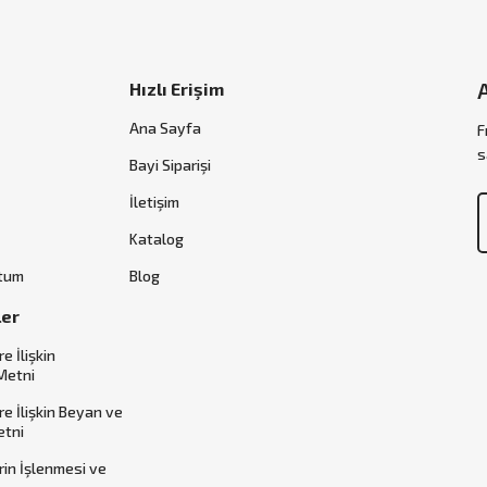
Hızlı Erişim
Ana Sayfa
F
s
Bayi Siparişi
İletişim
Katalog
ttum
Blog
ler
re İlişkin
Metni
ere İlişkin Beyan ve
etni
erin İşlenmesi ve