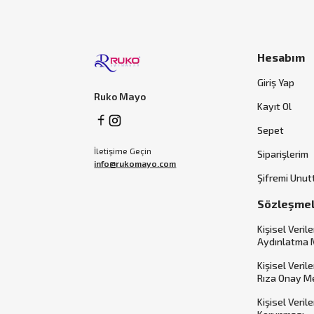
Hesabım
Giriş Yap
Ruko Mayo
Kayıt Ol
Sepet
İletişime Geçin
Siparişlerim
info@rukomayo.com
Şifremi Unu
Sözleşme
Kişisel Verile
Aydınlatma 
Kişisel Veril
Rıza Onay M
Kişisel Veril