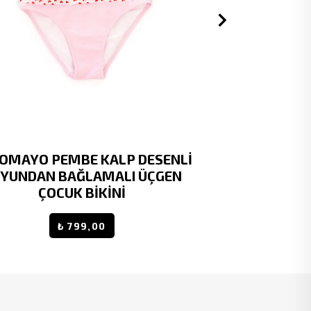
OMAYO PEMBE KALP DESENLİ
RUKOMAY
YUNDAN BAĞLAMALI ÜÇGEN
BOYUNDAN 
ÇOCUK BİKİNİ
ÇOC
₺ 799,00
% 20
₺ 7