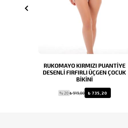
Lİ O KOL
RUKOMAYO KIRMIZI PUANTİYE
AN)KUMAŞ
DESENLİ FIRFIRLI ÜÇGEN ÇOCUK
MAYO
BİKİNİ
9,20
% 20
₺ 919,00
₺ 735,20