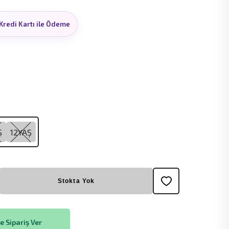
Kredi Kartı ile Ödeme
Ş
12YAŞ
Stokta Yok
 Sipariş Ver