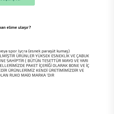
an elime ulaşır?
ya spor lycra (esnek paraşüt kumaş)
LMİŞTİR ÜRÜNLER YÜKSEK ESNEKLİK VE ÇABUK
NE SAHİPTİR ( BÜTÜN TESETTÜR MAYO VE YARI
LERİMİZDE PAKET İÇERİĞİ OLARAK BONE VE İÇ
DİR ÜRÜNLERİMİZ KENDİ ÜRETİMİMİZDİR VE
OLAN RUKO MAİO MARKA 'DIR