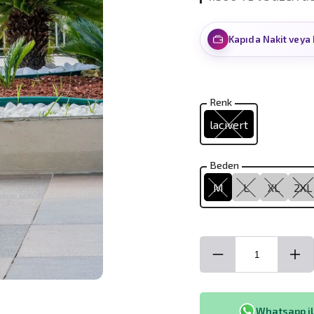
Kapıda Nakit veya 
Renk
lacivert
Beden
M
L
XL
2XL
Whatsapp ile