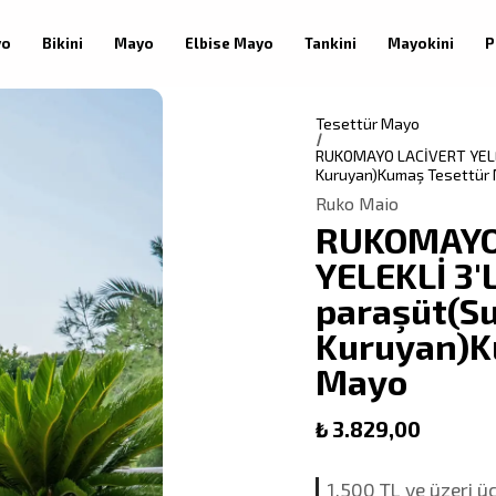
yo
Bikini
Mayo
Elbise Mayo
Tankini
Mayokini
P
Tesettür Mayo
RUKOMAYO LACİVERT YELEK
Kuruyan)Kumaş Tesettür
Ruko Maio
RUKOMAYO
YELEKLİ 3'
paraşüt(Su
Kuruyan)K
Mayo
₺ 3.829,00
1.500 TL ve üzeri ü