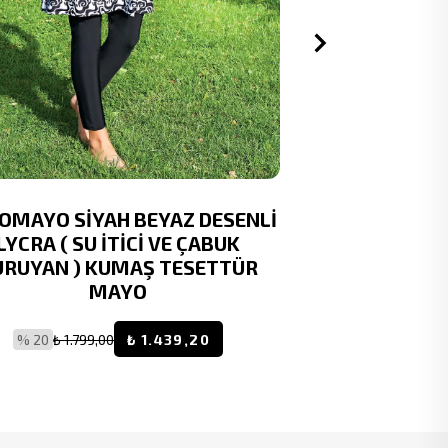
OMAYO SİYAH BEYAZ DESENLİ
MİRATES LAC
LYCRA ( SU İTİCİ VE ÇABUK
DESENL
URUYAN ) KUMAŞ TESETTÜR
KURUYAN)
MAYO
% 20
₺ 1.799,00
₺ 1.439,20
% 20
₺ 1.4