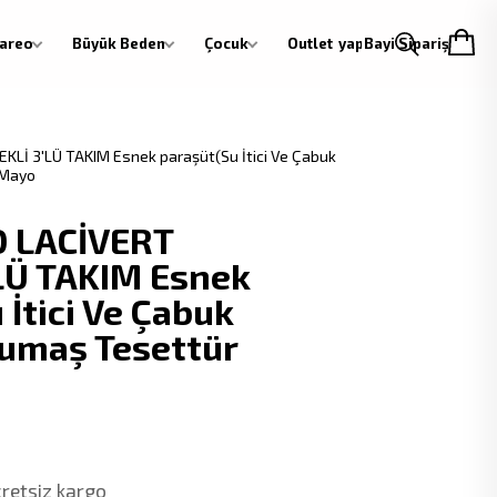
areo
Büyük Beden
Çocuk
Outlet
Giriş yap
Bayi Siparişi
Lİ 3'LÜ TAKIM Esnek paraşüt(Su İtici Ve Çabuk
 Mayo
 LACİVERT
LÜ TAKIM Esnek
 İtici Ve Çabuk
umaş Tesettür
cretsiz kargo