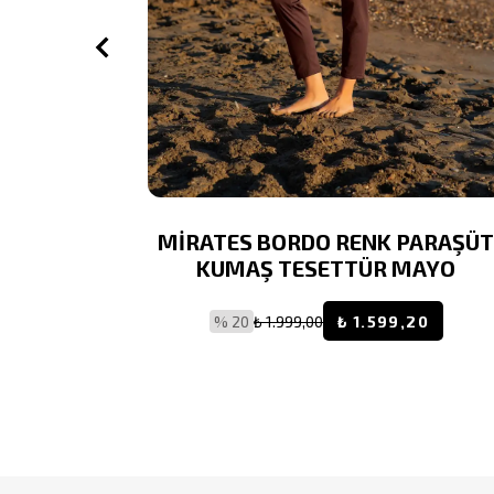
KA PEMBE
MİRATES BORDO RENK PARAŞÜ
E ÇABUK
KUMAŞ TESETTÜR MAYO
ESETTÜR
% 20
₺ 1.999,00
₺ 1.599,20
9,20