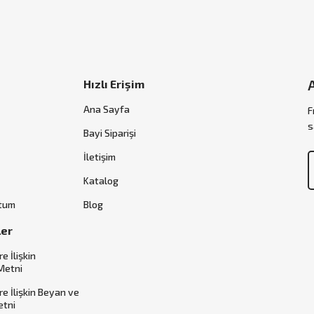
Hızlı Erişim
Ana Sayfa
F
s
Bayi Siparişi
İletişim
Katalog
ttum
Blog
ler
re İlişkin
Metni
ere İlişkin Beyan ve
etni