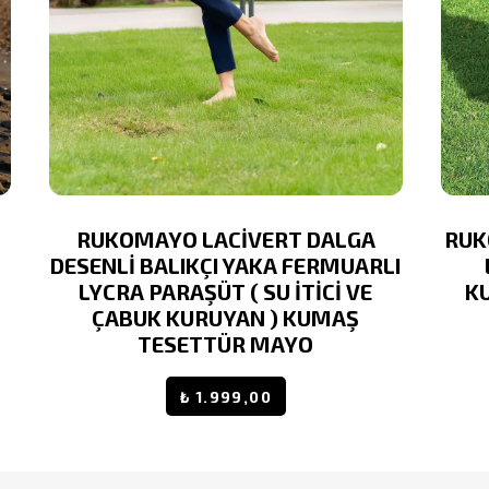
T
RUKOMAYO LACİVERT DALGA
RUK
DESENLİ BALIKÇI YAKA FERMUARLI
LYCRA PARAŞÜT ( SU İTİCİ VE
K
ÇABUK KURUYAN ) KUMAŞ
TESETTÜR MAYO
₺ 1.999,00