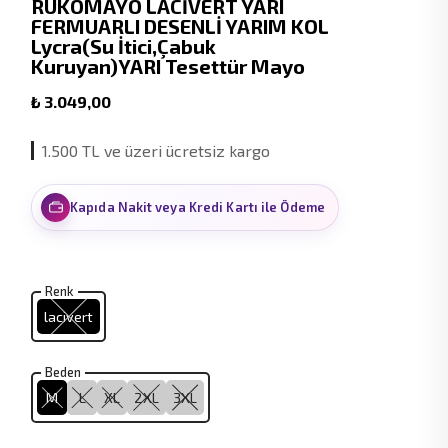
RUKOMAYO LACİVERT YARI
FERMUARLI DESENLİ YARIM KOL
Lycra(Su İtici,Çabuk
Kuruyan)YARI Tesettür Mayo
₺ 3.049,00
1.500 TL ve üzeri ücretsiz kargo
Kapıda Nakit veya Kredi Kartı ile Ödeme
Renk
lacivert
Beden
M
L
XL
2XL
3XL