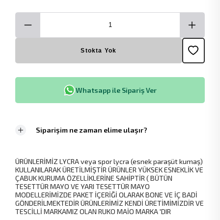
Stokta Yok
Whatsapp ile Sipariş Ver
Siparişim ne zaman elime ulaşır?
ÜRÜNLERİMİZ LYCRA veya spor lycra (esnek paraşüt kumaş)
KULLANILARAK ÜRETİLMİŞTİR ÜRÜNLER YÜKSEK ESNEKLİK VE
ÇABUK KURUMA ÖZELLİKLERİNE SAHİPTİR ( BÜTÜN
TESETTÜR MAYO VE YARI TESETTÜR MAYO
MODELLERİMİZDE PAKET İÇERİĞİ OLARAK BONE VE İÇ BADİ
GÖNDERİLMEKTEDİR ÜRÜNLERİMİZ KENDİ ÜRETİMİMİZDİR VE
TESCİLLİ MARKAMIZ OLAN RUKO MAİO MARKA 'DIR