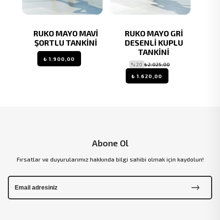
RÇIN
RUKO MAYO MAVİ
RUKO MAYO GRİ
RU
LU
ŞORTLU TANKİNİ
DESENLİ KUPLU
Ç
TANKİNİ
OMUZ
₺ 1.900,00
LYCR
% 20
₺ 2.025,00
₺ 1.620,00
Abone Ol
Fırsatlar ve duyurularımız hakkında bilgi sahibi olmak için kaydolun!