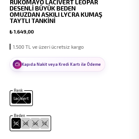
RUKOMAYO LACİVERT LEOPAR
DESENLİ BÜYÜK BEDEN
OMUZDAN ASKILI LYCRA KUMAŞ
TAYTLI TANKİNİ
₺ 1.649,00
1.500 TL ve üzeri ücretsiz kargo
Kapıda Nakit veya Kredi Kartı ile Ödeme
Renk
lacivert
Beden
50
48
46
52