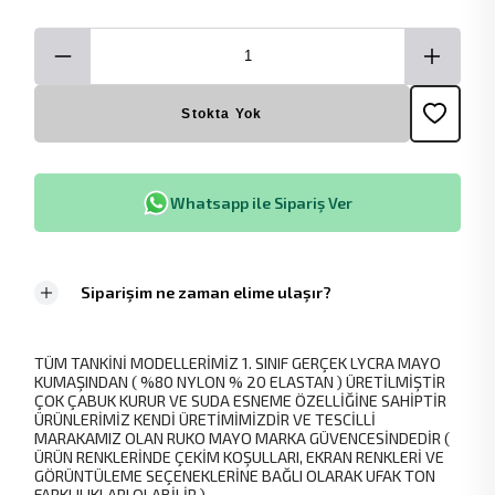
Stokta Yok
Whatsapp ile Sipariş Ver
Siparişim ne zaman elime ulaşır?
TÜM TANKİNİ MODELLERİMİZ 1. SINIF GERÇEK LYCRA MAYO
KUMAŞINDAN ( %80 NYLON % 20 ELASTAN ) ÜRETİLMİŞTİR
ÇOK ÇABUK KURUR VE SUDA ESNEME ÖZELLİĞİNE SAHİPTİR
ÜRÜNLERİMİZ KENDİ ÜRETİMİMİZDİR VE TESCİLLİ
MARAKAMIZ OLAN RUKO MAYO MARKA GÜVENCESİNDEDİR (
ÜRÜN RENKLERİNDE ÇEKİM KOŞULLARI, EKRAN RENKLERİ VE
GÖRÜNTÜLEME SEÇENEKLERİNE BAĞLI OLARAK UFAK TON
FARKLILIKLARI OLABİLİR.)