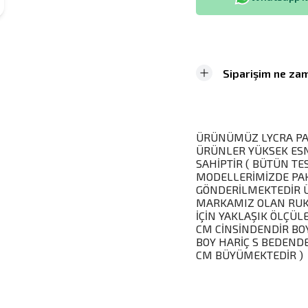
Siparişim ne zam
ÜRÜNÜMÜZ LYCRA PA
ÜRÜNLER YÜKSEK ESN
SAHİPTİR ( BÜTÜN T
MODELLERİMİZDE PAKE
GÖNDERİLMEKTEDİR Ü
MARKAMIZ OLAN RUKO
İÇİN YAKLAŞIK ÖLÇÜLER
CM CİNSİNDENDİR BO
BOY HARİÇ S BEDEND
CM BÜYÜMEKTEDİR )