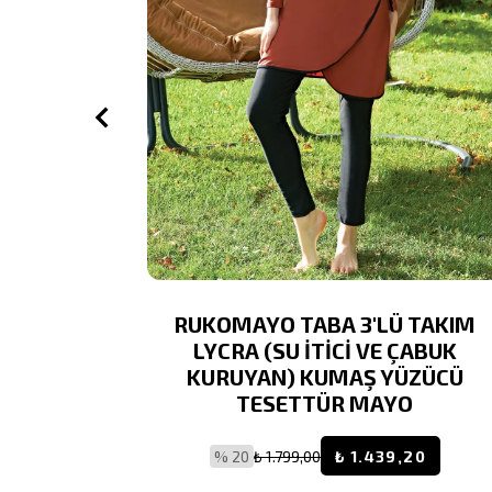
DESENLİ
RUKOMAYO TABA 3'LÜ TAKIM
 İtici Ve
LYCRA (SU İTİCİ VE ÇABUK
 Tesettür
KURUYAN) KUMAŞ YÜZÜCÜ
TESETTÜR MAYO
9,20
% 20
₺ 1.799,00
₺ 1.439,20