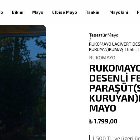
yo
Bikini
Mayo
Elbise Mayo
Tankini
Mayokini
P
Tesettür Mayo
RUKOMAYO LACİVERT DESE
KURUYAN)KUMAŞ TESET
RUKOMAYO
RUKOMAYO
DESENLİ F
PARAŞÜT(S
KURUYAN)
MAYO
₺ 1.799,00
1.500 TL ve üzeri ü