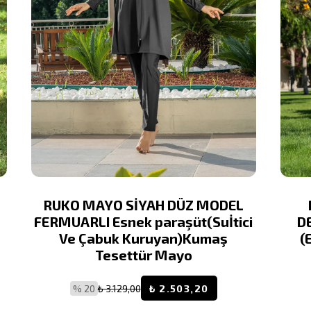
RUKO MAYO SİYAH DÜZ MODEL
FERMUARLI Esnek paraşüt(Suİtici
D
Ve Çabuk Kuruyan)Kumaş
(
Tesettür Mayo
% 20
₺ 3.129,00
₺ 2.503,20