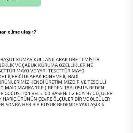
an elime ulaşır?
RAŞÜT KUMAŞ KULLANILARAK ÜRETİLMİŞTİR
EKLİK VE ÇABUK KURUMA ÖZELLİKLERİNE
ESETTÜR MAYO VE YARI TESETTÜR MAYO
T İÇERİĞİ OLARAK BONE VE İÇ BADİ
RÜNLERİMİZ KENDİ ÜRETİMİMİZDİR VE TESCİLLİ
 MAİO MARKA 'DIR ( BEDEN TABLOSU S BEDEN
 GÖĞÜS : 104 BEL : 100 BASEN: 112 BOY: 97 ÖLÇÜLER
Y HARİÇ ÜRÜNÜN ÇEVRE ÖLÇÜLERİDİR VE ÖLÇÜLER
EN SONRA HER BİR BÜYÜK BEDENDE YAKLAŞIK 4