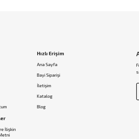
Hızlı Erişim
Ana Sayfa
F
s
Bayi Siparişi
İletişim
Katalog
ttum
Blog
ler
re İlişkin
Metni