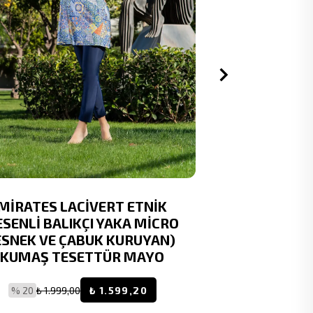
MİRATES LACİVERT ETNİK
RUKOMAYO
ESENLİ BALIKÇI YAKA MİCRO
MODEL LYCRA 
ESNEK VE ÇABUK KURUYAN)
KURUYAN )
KUMAŞ TESETTÜR MAYO
% 20
₺ 1.999,00
₺ 1.599,20
% 20
₺ 1.9