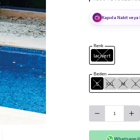
Kapıda Nakit veya 
Renk
lacivert
Beden
S
XXL
M
L
Whatsapp ile