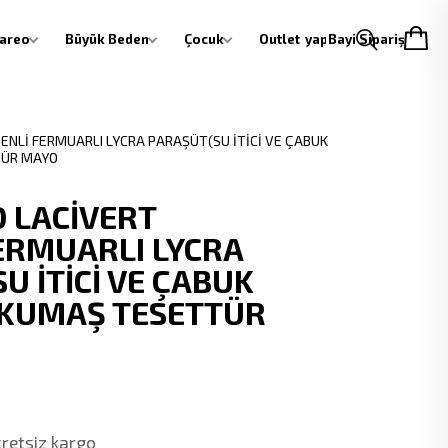
areo
Büyük Beden
Çocuk
Outlet
Giriş yap
Bayi Siparişi
NLİ FERMUARLI LYCRA PARAŞÜT(SU İTİCİ VE ÇABUK
TÜR MAYO
 LACİVERT
ERMUARLI LYCRA
U İTİCİ VE ÇABUK
KUMAŞ TESETTÜR
cretsiz kargo