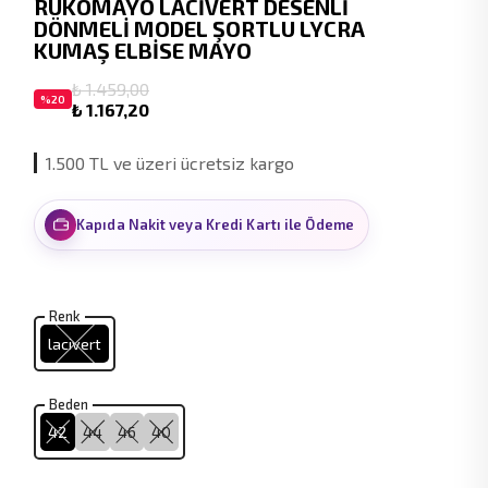
RUKOMAYO LACİVERT DESENLİ
DÖNMELİ MODEL ŞORTLU LYCRA
KUMAŞ ELBİSE MAYO
₺ 1.459,00
%
20
₺ 1.167,20
1.500 TL ve üzeri ücretsiz kargo
Kapıda Nakit veya Kredi Kartı ile Ödeme
Renk
lacivert
Beden
42
44
46
40