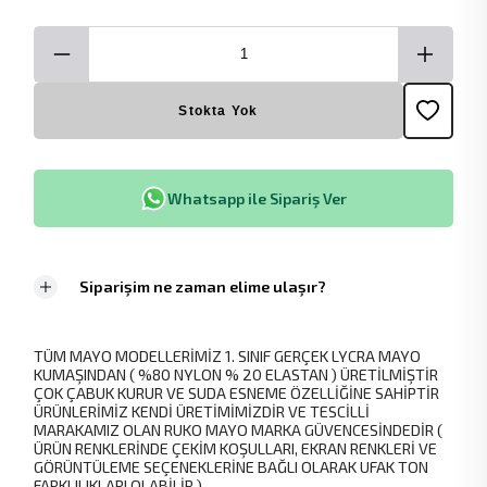
Stokta Yok
Whatsapp ile Sipariş Ver
Siparişim ne zaman elime ulaşır?
TÜM MAYO MODELLERİMİZ 1. SINIF GERÇEK LYCRA MAYO
KUMAŞINDAN ( %80 NYLON % 20 ELASTAN ) ÜRETİLMİŞTİR
ÇOK ÇABUK KURUR VE SUDA ESNEME ÖZELLİĞİNE SAHİPTİR
ÜRÜNLERİMİZ KENDİ ÜRETİMİMİZDİR VE TESCİLLİ
MARAKAMIZ OLAN RUKO MAYO MARKA GÜVENCESİNDEDİR (
ÜRÜN RENKLERİNDE ÇEKİM KOŞULLARI, EKRAN RENKLERİ VE
GÖRÜNTÜLEME SEÇENEKLERİNE BAĞLI OLARAK UFAK TON
FARKLILIKLARI OLABİLİR.)