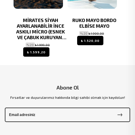
MIZI
MİRATES SİYAH
RUKO MAYO BORDO
RUKM
 MAYO
AYARLANABİLİR İNCE
ELBİSE MAYO
DE
ASKILI MİCRO (ESNEK
LYCR
% 20
₺ 1.900,00
VE ÇABUK KURUYAN)
₺ 1.520,00
KUMAŞ ELBİSE MAYO
% 20
₺ 1.999,00
₺ 1.599,20
Abone Ol
Fırsatlar ve duyurularımız hakkında bilgi sahibi olmak için kaydolun!