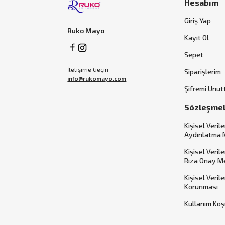
Hesabım
Giriş Yap
Ruko Mayo
Kayıt Ol
Sepet
İletişime Geçin
Siparişlerim
info@rukomayo.com
Şifremi Unu
Sözleşme
Kişisel Verile
Aydınlatma 
Kişisel Veril
Rıza Onay M
Kişisel Veril
Korunması
Kullanım Koş