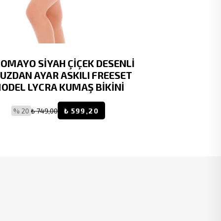
OMAYO SİYAH ÇİÇEK DESENLİ
RUKO MAY
UZDAN AYAR ASKILI FREESET
ODEL LYCRA KUMAŞ BİKİNİ
% 20
₺ 1.5
% 20
₺ 749,00
₺ 599,20