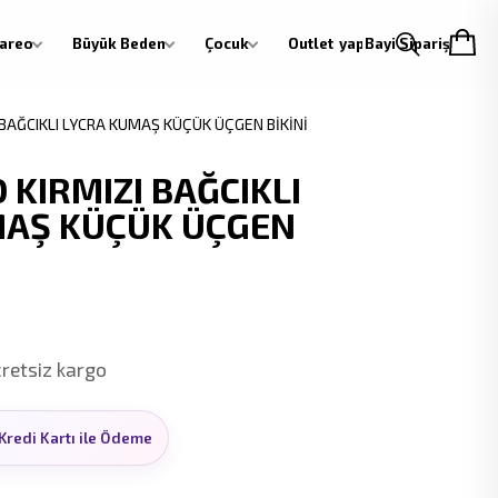
areo
Büyük Beden
Çocuk
Outlet
Giriş yap
Bayi Siparişi
BAĞCIKLI LYCRA KUMAŞ KÜÇÜK ÜÇGEN BİKİNİ
KIRMIZI BAĞCIKLI
MAŞ KÜÇÜK ÜÇGEN
cretsiz kargo
Kredi Kartı ile Ödeme