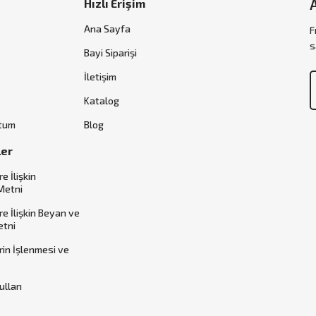
Hızlı Erişim
Ana Sayfa
F
s
Bayi Siparişi
İletişim
Katalog
ttum
Blog
ler
re İlişkin
Metni
ere İlişkin Beyan ve
etni
erin İşlenmesi ve
ulları