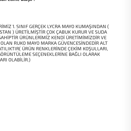
İMİZ 1. SINIF GERÇEK LYCRA MAYO KUMAŞINDAN (
STAN ) ÜRETİLMİŞTİR ÇOK ÇABUK KURUR VE SUDA
SAHİPTİR ÜRÜNLERİMİZ KENDİ ÜRETİMİMİZDİR VE
 OLAN RUKO MAYO MARKA GÜVENCESİNDEDİR ALT
ATILIKTIR( ÜRÜN RENKLERİNDE ÇEKİM KOŞULLARI,
GÖRÜNTÜLEME SEÇENEKLERİNE BAĞLI OLARAK
RI OLABİLİR.)