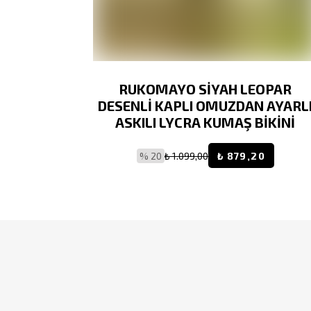
ÜLÜ MODEL
RUKOMAYO SİYAH LEOPAR
EL KAPLI
DESENLİ KAPLI OMUZDAN AYARL
Ş BİKİNİ
ASKILI LYCRA KUMAŞ BİKİNİ
,20
% 20
₺ 1.099,00
₺ 879,20