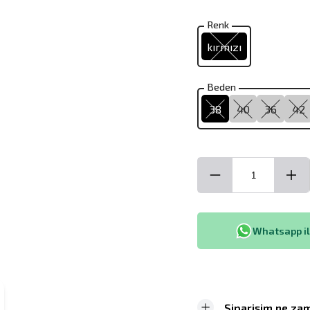
Renk
kırmızı
Beden
38
40
36
42
Whatsapp ile
Siparişim ne zam