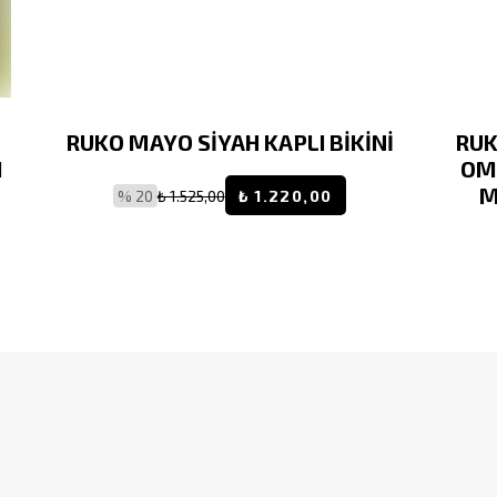
RUKO MAYO SİYAH KAPLI BİKİNİ
RUK
I
OM
M
% 20
₺ 1.525,00
₺ 1.220,00