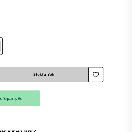
Stokta Yok
 Sipariş Ver
an elime ulaşır?