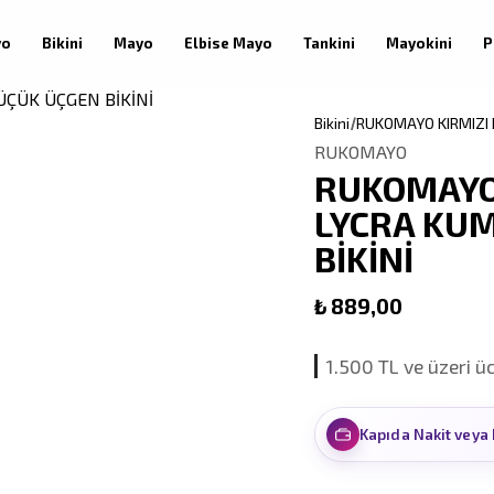
yo
Bikini
Mayo
Elbise Mayo
Tankini
Mayokini
P
Bikini
RUKOMAYO KIRMIZI 
RUKOMAYO
RUKOMAYO 
LYCRA KU
BİKİNİ
₺ 889,00
1.500 TL ve üzeri ü
Kapıda Nakit veya 