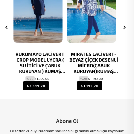
ALIKÇI
RUKOMAYO LACİVERT
MİRATES LACİVERT-
RUKO
EK VE
CROP MODEL LYCRA (
BEYAZ ÇİÇEK DESENLİ
MODEL
AN)
SU İTİCİ VE ÇABUK
MİCRO(ÇABUK
VE 
TÜR
KURUYAN ) KUMAŞ
KURUYAN)KUMAŞ
KU
TESETTÜR MAYO
TESETTÜR MAYO
% 20
₺ 1.999,00
% 20
₺ 1.499,00
₺ 1.599,20
₺ 1.199,20
Abone Ol
Fırsatlar ve duyurularımız hakkında bilgi sahibi olmak için kaydolun!