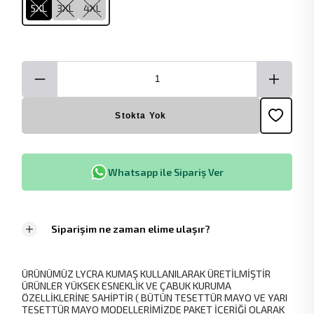
5XL
3XL
4XL
Stokta Yok
Whatsapp ile Sipariş Ver
Siparişim ne zaman elime ulaşır?
ÜRÜNÜMÜZ LYCRA KUMAŞ KULLANILARAK ÜRETİLMİŞTİR
ÜRÜNLER YÜKSEK ESNEKLİK VE ÇABUK KURUMA
ÖZELLİKLERİNE SAHİPTİR ( BÜTÜN TESETTÜR MAYO VE YARI
TESETTÜR MAYO MODELLERİMİZDE PAKET İÇERİĞİ OLARAK