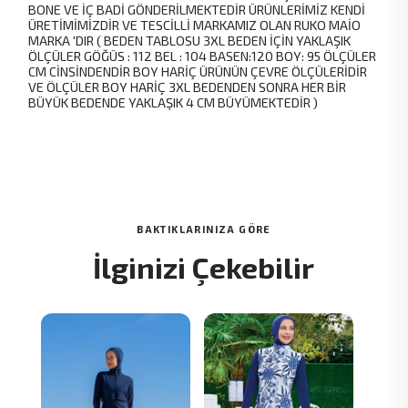
BONE VE İÇ BADİ GÖNDERİLMEKTEDİR ÜRÜNLERİMİZ KENDİ
ÜRETİMİMİZDİR VE TESCİLLİ MARKAMIZ OLAN RUKO MAİO
MARKA 'DIR ( BEDEN TABLOSU 3XL BEDEN İÇİN YAKLAŞIK
ÖLÇÜLER GÖĞÜS : 112 BEL : 104 BASEN:120 BOY: 95 ÖLÇÜLER
CM CİNSİNDENDİR BOY HARİÇ ÜRÜNÜN ÇEVRE ÖLÇÜLERİDİR
VE ÖLÇÜLER BOY HARİÇ 3XL BEDENDEN SONRA HER BİR
BÜYÜK BEDENDE YAKLAŞIK 4 CM BÜYÜMEKTEDİR )
BAKTIKLARINIZA GÖRE
İlginizi Çekebilir