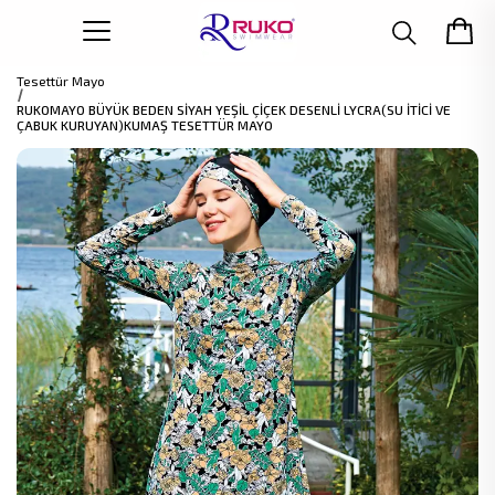
Tesettür Mayo
RUKOMAYO BÜYÜK BEDEN SİYAH YEŞİL ÇİÇEK DESENLİ LYCRA(SU İTİCİ VE
ÇABUK KURUYAN)KUMAŞ TESETTÜR MAYO