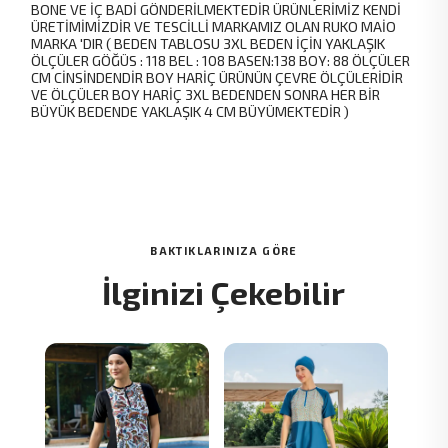
BONE VE İÇ BADİ GÖNDERİLMEKTEDİR ÜRÜNLERİMİZ KENDİ
ÜRETİMİMİZDİR VE TESCİLLİ MARKAMIZ OLAN RUKO MAİO
MARKA 'DIR ( BEDEN TABLOSU 3XL BEDEN İÇİN YAKLAŞIK
ÖLÇÜLER GÖĞÜS : 118 BEL : 108 BASEN:138 BOY: 88 ÖLÇÜLER
CM CİNSİNDENDİR BOY HARİÇ ÜRÜNÜN ÇEVRE ÖLÇÜLERİDİR
VE ÖLÇÜLER BOY HARİÇ 3XL BEDENDEN SONRA HER BİR
BÜYÜK BEDENDE YAKLAŞIK 4 CM BÜYÜMEKTEDİR )
BAKTIKLARINIZA GÖRE
İlginizi Çekebilir