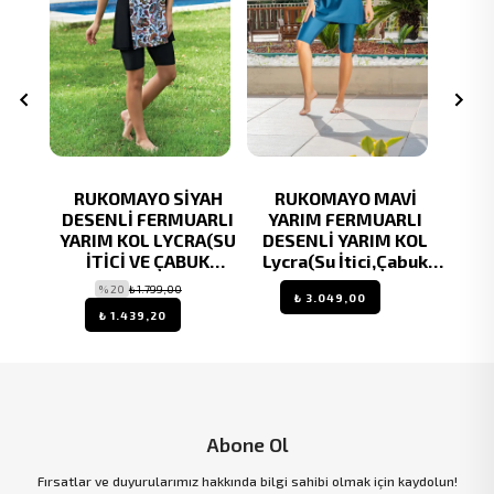
TROL
RUKOMAYO SİYAH
RUKOMAYO MAVİ
RUKO
YARIM
DESENLİ FERMUARLI
YARIM FERMUARLI
DESE
Cİ VE
YARIM KOL LYCRA(SU
DESENLİ YARIM KOL
AN)
İTİCİ VE ÇABUK
Lycra(Su İtici,Çabuk
ETTÜR
KURUYAN)KUMAŞ
Kuruyan)YARI Tesettür
Kuruy
% 20
₺ 1.799,00
₺ 3.049,00
TESETTÜR MAYO
Mayo
₺ 1.439,20
Abone Ol
Fırsatlar ve duyurularımız hakkında bilgi sahibi olmak için kaydolun!