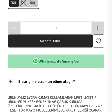
3XL
5XL
4XL
Sepete Ekle
Whatsapp ile Sipariş Ver
Siparişim ne zaman elime ulaşır?
ÜRÜNÜMÜZ LYCRA KUMAŞ KULLANILARAK ÜRETİLMİŞTİR
ÜRÜNLER YÜKSEK ESNEKLİK VE ÇABUK KURUMA
ÖZELLİKLERİNE SAHİPTİR ( BÜTÜN TESETTÜR MAYO VE YARI
TESETTÜR MAYO MODELLERİMİZDE PAKET İÇERİĞİ OLARAK