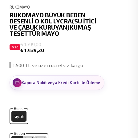
RUKOMAYO
RUKOMAYO BÜYÜK BEDEN
DESENLİ O KOL LYCRA(SU İTİCİ
VE ÇABUK KURUYAN)KUMAŞ
TESETTÜR MAYO
₺ 1.799,00
%
20
₺ 1.439,20
1.500 TL ve üzeri ücretsiz kargo
Kapıda Nakit veya Kredi Kartı ile Ödeme
Renk
siyah
Beden