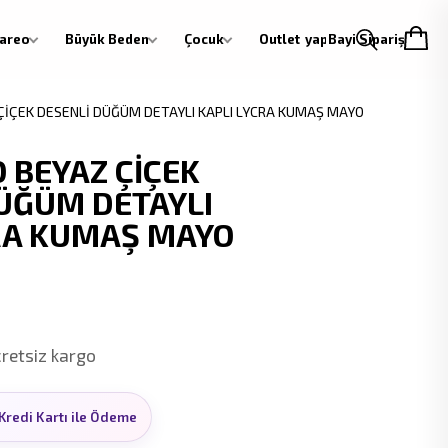
areo
Büyük Beden
Çocuk
Outlet
Giriş yap
Bayi Siparişi
İÇEK DESENLİ DÜĞÜM DETAYLI KAPLI LYCRA KUMAŞ MAYO
 BEYAZ ÇİÇEK
ÜĞÜM DETAYLI
RA KUMAŞ MAYO
cretsiz kargo
Kredi Kartı ile Ödeme