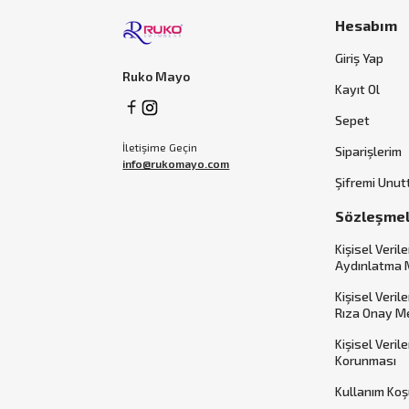
Hesabım
Giriş Yap
Ruko Mayo
Kayıt Ol
Sepet
İletişime Geçin
Siparişlerim
info@rukomayo.com
Şifremi Unu
Sözleşme
Kişisel Verile
Aydınlatma 
Kişisel Veril
Rıza Onay M
Kişisel Veril
Korunması
Kullanım Koş