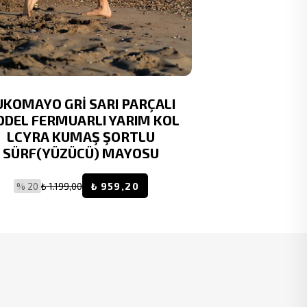
UKOMAYO GRİ SARI PARÇALI
RUKOMAYO
DEL FERMUARLI YARIM KOL
DESENL
LCYRA KUMAŞ ŞORTLU
DETAYLILY
SÜRF(YÜZÜCÜ) MAYOSU
% 20
₺ 1.
% 20
₺ 1.199,00
₺ 959,20