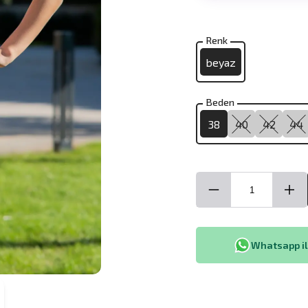
Renk
beyaz
Beden
38
40
42
44
Whatsapp ile