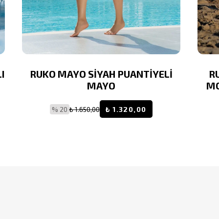
I
RUKO MAYO SİYAH PUANTİYELİ
R
MAYO
MO
% 20
₺ 1.650,00
₺ 1.320,00