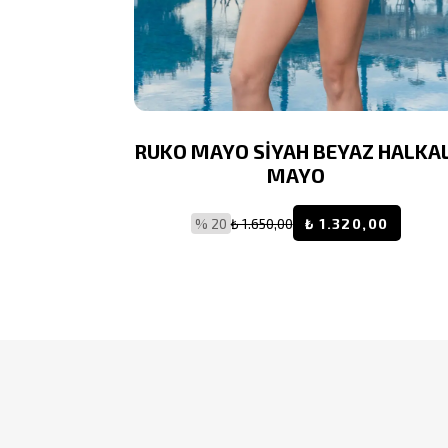
ESENLİ
RUKO MAYO SİYAH BEYAZ HALKAL
 ASKILI
MAYO
RA KUMAŞ
% 20
₺ 1.650,00
₺ 1.320,00
,20