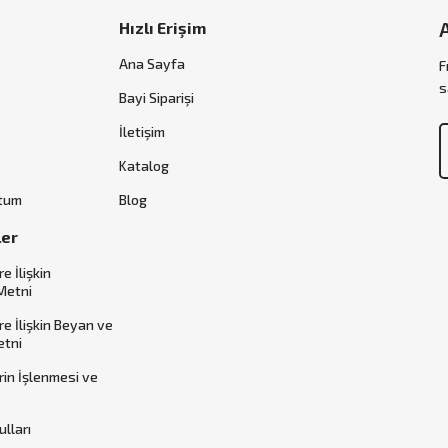
Hızlı Erişim
Ana Sayfa
F
s
Bayi Siparişi
İletişim
Katalog
ttum
Blog
ler
re İlişkin
Metni
ere İlişkin Beyan ve
etni
erin İşlenmesi ve
ulları