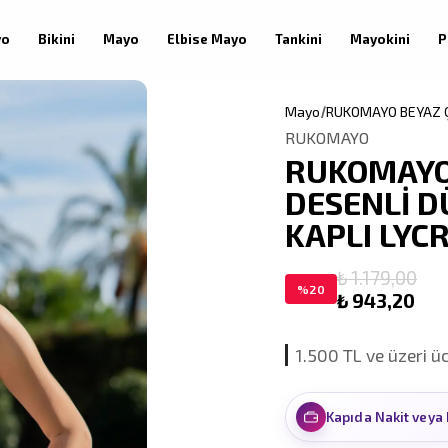
yo
Bikini
Mayo
Elbise Mayo
Tankini
Mayokini
P
Mayo
RUKOMAYO BEYAZ Ç
RUKOMAYO
RUKOMAYO
DESENLİ D
KAPLI LYC
₺ 1.179,00
%
20
₺ 943,20
1.500 TL ve üzeri ü
Kapıda Nakit veya 