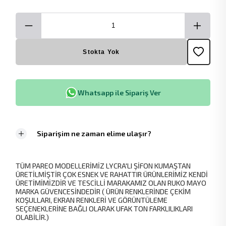
Stokta Yok
Whatsapp ile Sipariş Ver
Siparişim ne zaman elime ulaşır?
TÜM PAREO MODELLERİMİZ LYCRA'LI ŞİFON KUMAŞTAN
ÜRETİLMİŞTİR ÇOK ESNEK VE RAHATTIR ÜRÜNLERİMİZ KENDİ
ÜRETİMİMİZDİR VE TESCİLLİ MARAKAMIZ OLAN RUKO MAYO
MARKA GÜVENCESİNDEDİR ( ÜRÜN RENKLERİNDE ÇEKİM
KOŞULLARI, EKRAN RENKLERİ VE GÖRÜNTÜLEME
SEÇENEKLERİNE BAĞLI OLARAK UFAK TON FARKLILIKLARI
OLABİLİR.)