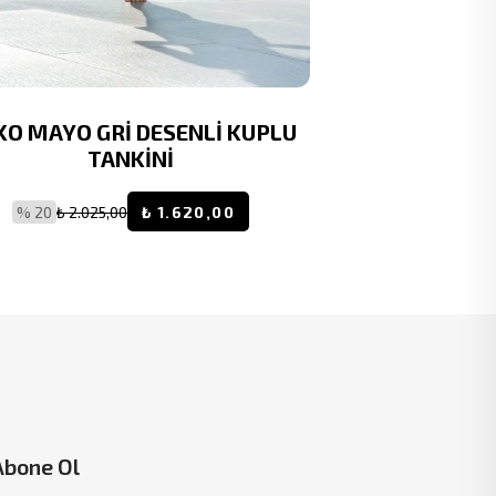
KO MAYO GRİ DESENLİ KUPLU
RUKO MAYO 
TANKİNİ
% 20
₺ 2.025,00
₺ 1.620,00
% 20
₺ 2.2
Abone Ol