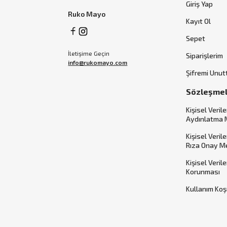
Giriş Yap
Ruko Mayo
Kayıt Ol
Sepet
İletişime Geçin
Siparişlerim
info@rukomayo.com
Şifremi Unu
Sözleşme
Kişisel Verile
Aydınlatma 
Kişisel Veril
Rıza Onay M
Kişisel Veril
Korunması
Kullanım Koş