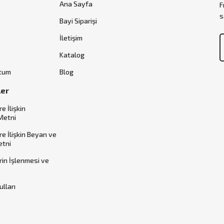
Ana Sayfa
F
s
Bayi Siparişi
İletişim
Katalog
ttum
Blog
ler
re İlişkin
Metni
ere İlişkin Beyan ve
etni
erin İşlenmesi ve
ulları