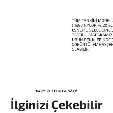
TÜM TANKİNİ MODELL
( %80 NYLON % 20 EL
ESNEME ÖZELLİĞİNE 
TESCİLLİ MARAKAMIZ
ÜRÜN RENKLERİNDE Ç
GÖRÜNTÜLEME SEÇENE
OLABİLİR.
BAKTIKLARINIZA GÖRE
İlginizi Çekebilir