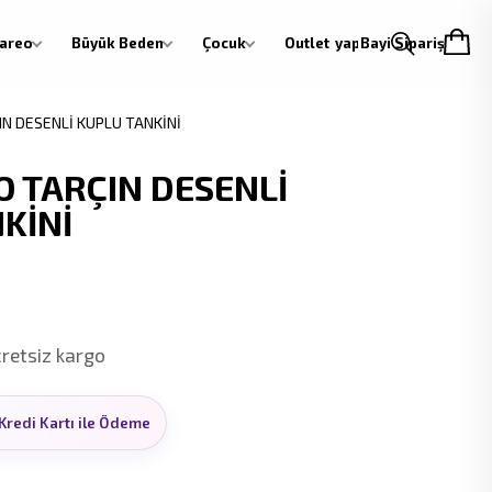
areo
Büyük Beden
Çocuk
Outlet
Giriş yap
Bayi Siparişi
N DESENLİ KUPLU TANKİNİ
 TARÇIN DESENLİ
KİNİ
cretsiz kargo
Kredi Kartı ile Ödeme