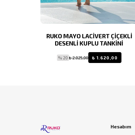
NLİ KUPLU
RUKO MAYO LACİVERT ÇİÇEKLİ
DESENLİ KUPLU TANKİNİ
0,00
% 20
₺ 2.025,00
₺ 1.620,00
Hesabım