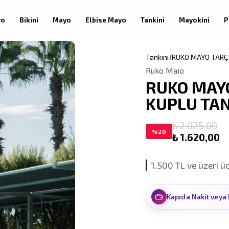
yo
Bikini
Mayo
Elbise Mayo
Tankini
Mayokini
P
Tankini
RUKO MAYO TARÇI
Ruko Maio
RUKO MAYO
KUPLU TAN
₺ 2.025,00
%
20
₺ 1.620,00
1.500 TL ve üzeri ü
Kapıda Nakit veya 