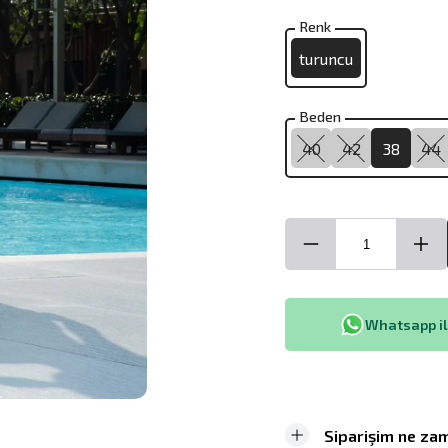
Renk
turuncu
Beden
40
42
38
44
Whatsapp ile
Siparişim ne zam