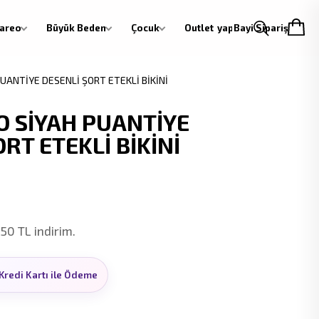
areo
Büyük Beden
Çocuk
Outlet
Giriş yap
Bayi Siparişi
UANTİYE DESENLİ ŞORT ETEKLİ BİKİNİ
 SİYAH PUANTİYE
RT ETEKLİ BİKİNİ
 50 TL indirim.
Kredi Kartı ile Ödeme