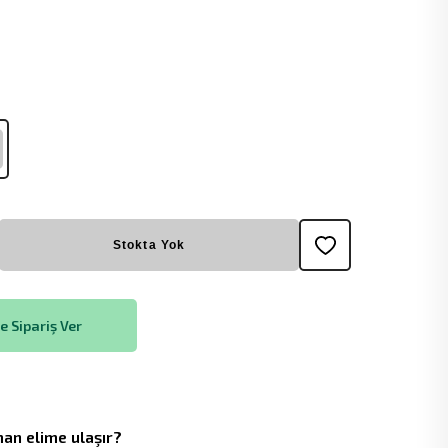
Stokta Yok
 Sipariş Ver
an elime ulaşır?