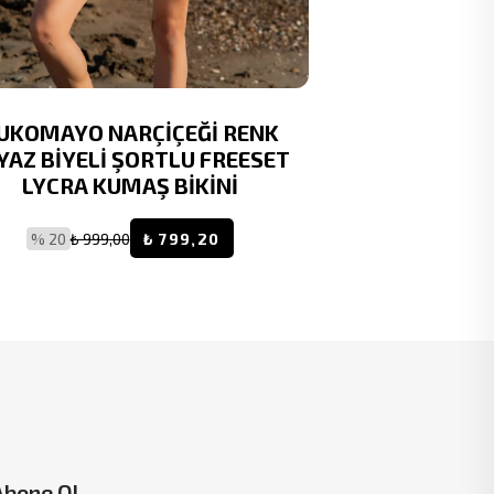
UKOMAYO NARÇİÇEĞİ RENK
RUKOMAYO Sİ
YAZ BİYELİ ŞORTLU FREESET
OMUZDAN A
LYCRA KUMAŞ BİKİNİ
LYCRA 
% 20
₺ 999,00
₺ 799,20
% 20
₺ 8
Abone Ol