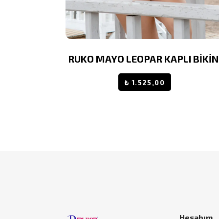
ŞORTLU
RUKO MAYO LEOPAR KAPLI BİKİN
İ
₺ 1.525,00
0,00
Hesabım