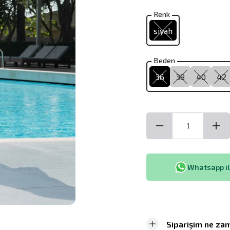
Renk
siyah
Beden
36
38
40
42
Whatsapp ile
Siparişim ne zam