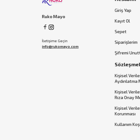
Giriş Yap
Ruko Mayo
Kayıt Ol
Sepet
İletişime Geçin
Siparişlerim
info@rukomayo.com
Şifremi Unu
Sözleşme
Kişisel Verile
Aydınlatma 
Kişisel Veril
Rıza Onay M
Kişisel Veril
Korunması
Kullanım Koş