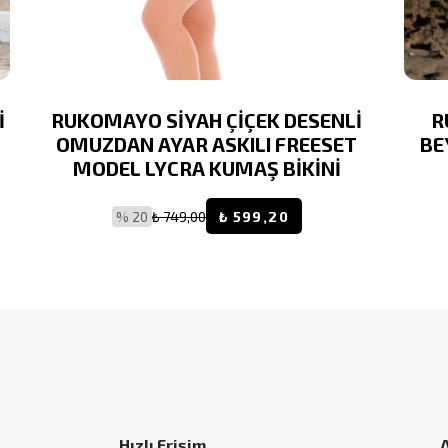
İ
RUKOMAYO SİYAH ÇİÇEK DESENLİ
R
OMUZDAN AYAR ASKILI FREESET
BE
MODEL LYCRA KUMAŞ BİKİNİ
% 20
₺ 749,00
₺ 599,20
Hızlı Erişim