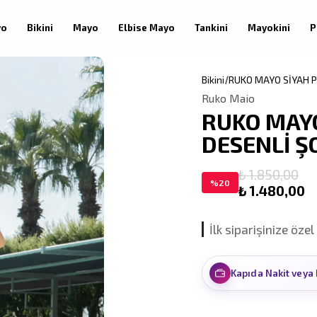
yo
Bikini
Mayo
Elbise Mayo
Tankini
Mayokini
P
Bikini
RUKO MAYO SİYAH P
Ruko Maio
RUKO MAYO
DESENLİ ŞO
₺ 1.850,00
%
20
₺ 1.480,00
İlk siparişinize özel
Kapıda Nakit veya 