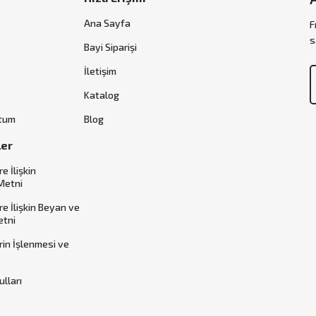
Ana Sayfa
F
s
Bayi Siparişi
İletişim
Katalog
ttum
Blog
ler
re İlişkin
Metni
ere İlişkin Beyan ve
etni
erin İşlenmesi ve
ulları