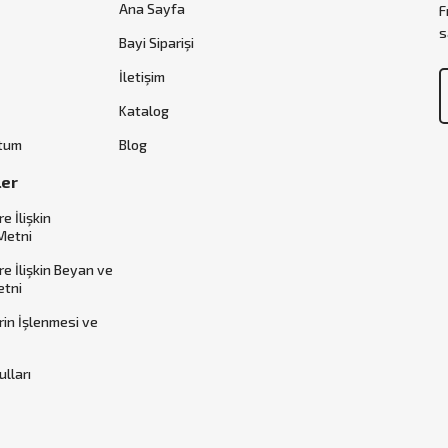
Ana Sayfa
F
s
Bayi Siparişi
İletişim
Katalog
ttum
Blog
ler
re İlişkin
Metni
ere İlişkin Beyan ve
etni
erin İşlenmesi ve
ulları