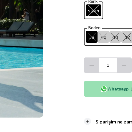
Renk
siyah
Beden
38
40
44
42
Whatsapp ile
Siparişim ne zam