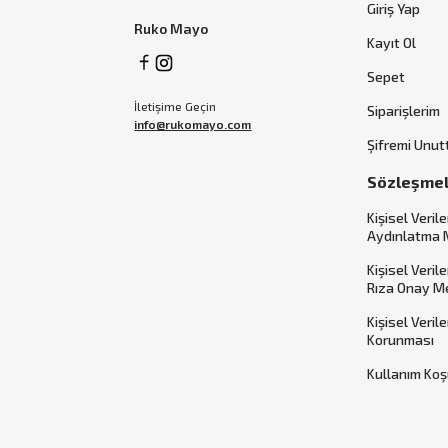
Giriş Yap
Ruko Mayo
Kayıt Ol
Sepet
İletişime Geçin
Siparişlerim
info@rukomayo.com
Şifremi Unu
Sözleşme
Kişisel Verile
Aydınlatma 
Kişisel Veril
Rıza Onay M
Kişisel Veril
Korunması
Kullanım Koş