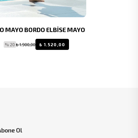
O MAYO BORDO ELBİSE MAYO
MİRAT
AYARLANAB
MİCRO (
% 20
₺ 1.900,00
₺ 1.520,00
KURUYAN) K
% 20
₺ 1.9
Abone Ol