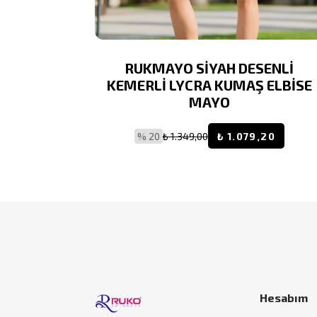
 DESENLİ
RUKMAYO SİYAH DESENLİ
Ş ELBİSE
KEMERLİ LYCRA KUMAŞ ELBİSE
MAYO
9,20
% 20
₺ 1.349,00
₺ 1.079,20
Hesabım