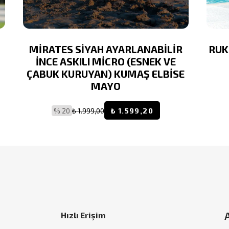
MİRATES SİYAH AYARLANABİLİR
RUK
İNCE ASKILI MİCRO (ESNEK VE
ÇABUK KURUYAN) KUMAŞ ELBİSE
MAYO
% 20
₺ 1.999,00
₺ 1.599,20
Hızlı Erişim