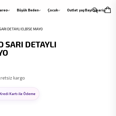
areo
Büyük Beden
Çocuk
Outlet
Giriş yap
Bayi Siparişi
ARI DETAYLI ELBİSE MAYO
 SARI DETAYLI
YO
cretsiz kargo
Kredi Kartı ile Ödeme