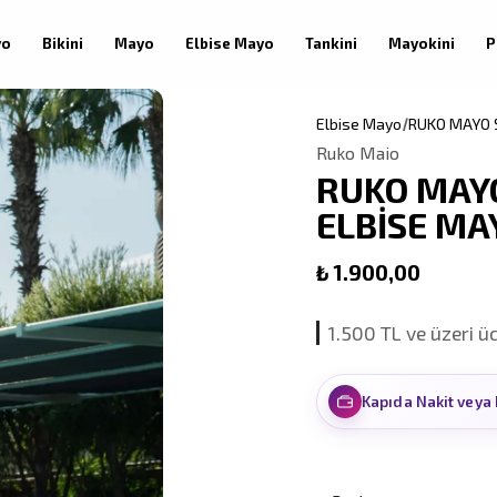
yo
Bikini
Mayo
Elbise Mayo
Tankini
Mayokini
P
Elbise Mayo
RUKO MAYO S
Ruko Maio
RUKO MAYO
ELBİSE MA
₺ 1.900,00
1.500 TL ve üzeri ü
Kapıda Nakit veya 