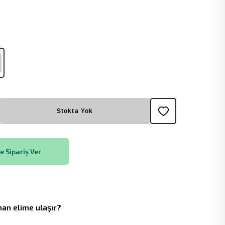
Stokta Yok
 Sipariş Ver
an elime ulaşır?