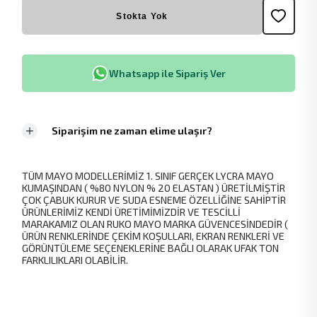
Stokta Yok
Whatsapp ile Sipariş Ver
Siparişim ne zaman elime ulaşır?
TÜM MAYO MODELLERİMİZ 1. SINIF GERÇEK LYCRA MAYO
KUMAŞINDAN ( %80 NYLON % 20 ELASTAN ) ÜRETİLMİŞTİR
ÇOK ÇABUK KURUR VE SUDA ESNEME ÖZELLİĞİNE SAHİPTİR
ÜRÜNLERİMİZ KENDİ ÜRETİMİMİZDİR VE TESCİLLİ
MARAKAMIZ OLAN RUKO MAYO MARKA GÜVENCESİNDEDİR (
ÜRÜN RENKLERİNDE ÇEKİM KOŞULLARI, EKRAN RENKLERİ VE
GÖRÜNTÜLEME SEÇENEKLERİNE BAĞLI OLARAK UFAK TON
FARKLILIKLARI OLABİLİR.