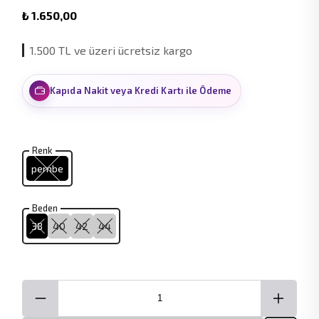
₺ 1.650,00
1.500 TL ve üzeri ücretsiz kargo
Kapıda Nakit veya Kredi Kartı ile Ödeme
Renk
pembe
Beden
38
40
42
44