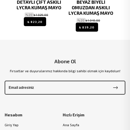
AYO
DETAYLI ÇİFT ASKILI
BEYAZ BİYELİ
Ç
LYCRA KUMAŞ MAYO
OMUZDAN ASKILI
OM
LYCRA KUMAŞ MAYO
LYC
% 20
₺ 1.029,00
% 20
₺ 1.049,00
₺ 823,20
₺ 839,20
Abone Ol
Fırsatlar ve duyurularımız hakkında bilgi sahibi olmak için kaydolun!
Hesabım
Hızlı Erişim
Giriş Yap
Ana Sayfa