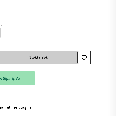
Stokta Yok
 Sipariş Ver
an elime ulaşır?