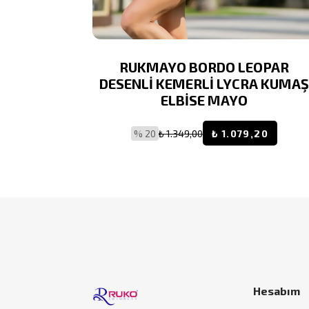
SENLİ
RUKMAYO BORDO LEOPAR
Ş ELBİSE
DESENLİ KEMERLİ LYCRA KUMAŞ
ELBİSE MAYO
9,20
% 20
₺ 1.349,00
₺ 1.079,20
Hesabım