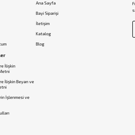
Ana Sayfa
F
s
Bayi Siparişi
İletişim
Katalog
ttum
Blog
ler
re İlişkin
Metni
ere İlişkin Beyan ve
etni
erin İşlenmesi ve
ulları