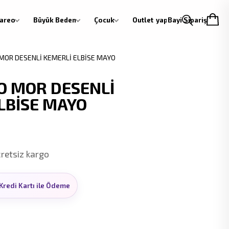
areo
Büyük Beden
Çocuk
Outlet
Giriş yap
Bayi Siparişi
MOR DESENLİ KEMERLİ ELBİSE MAYO
O MOR DESENLİ
LBİSE MAYO
cretsiz kargo
 50 TL indirim.
Kredi Kartı ile Ödeme