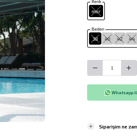
Renk
mor
Beden
38
40
42
44
Whatsapp ile
Siparişim ne zam