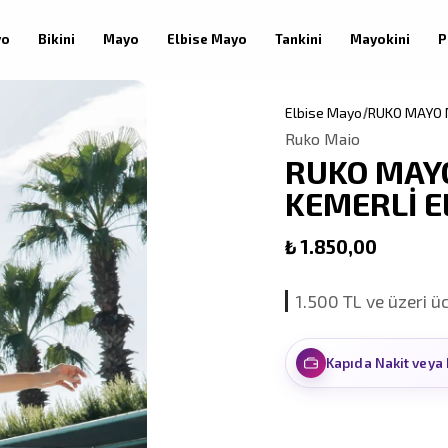
yo
Bikini
Mayo
Elbise Mayo
Tankini
Mayokini
P
Elbise Mayo
RUKO MAYO 
Ruko Maio
RUKO MAY
KEMERLİ E
₺ 1.850,00
1.500 TL ve üzeri ü
İlk siparişinize özel
Kapıda Nakit veya 