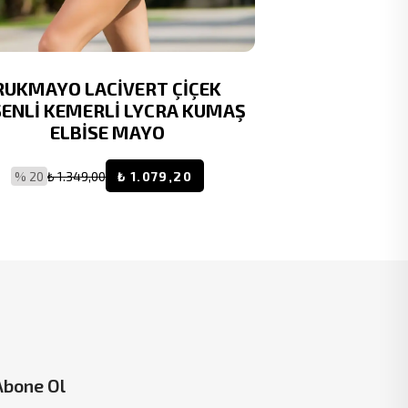
RUKMAYO LACİVERT ÇİÇEK
RUKO MAYO 
ENLİ KEMERLİ LYCRA KUMAŞ
EL
ELBİSE MAYO
% 20
₺ 1.9
% 20
₺ 1.349,00
₺ 1.079,20
Abone Ol