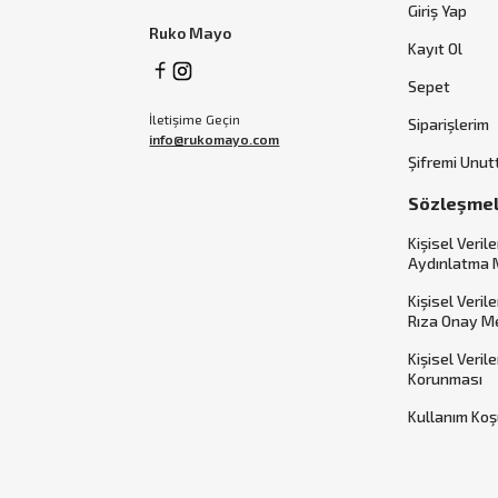
Giriş Yap
Ruko Mayo
Kayıt Ol
Sepet
İletişime Geçin
Siparişlerim
info@rukomayo.com
Şifremi Unu
Sözleşme
Kişisel Verile
Aydınlatma 
Kişisel Veril
Rıza Onay M
Kişisel Veril
Korunması
Kullanım Koş