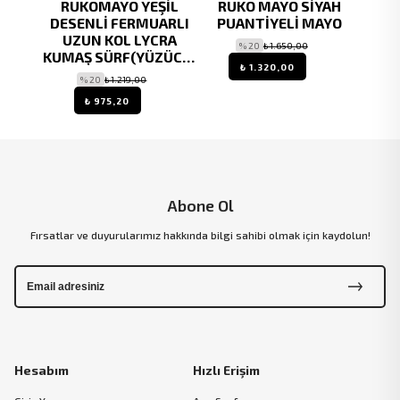
YAH
RUKOMAYO YEŞİL
RUKO MAYO SİYAH
RUK
NLİ
DESENLİ FERMUARLI
PUANTİYELİ MAYO
P
L
UZUN KOL LYCRA
FE
% 20
₺ 1.650,00
KUMAŞ
KUMAŞ SÜRF(YÜZÜCÜ)
ASK
₺ 1.320,00
MAYOSU
S
% 20
₺ 1.219,00
0
% 20
₺ 
₺ 975,20
Abone Ol
Fırsatlar ve duyurularımız hakkında bilgi sahibi olmak için kaydolun!
Hesabım
Hızlı Erişim