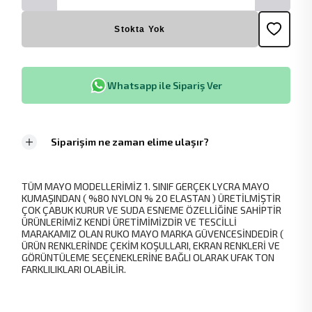
Stokta Yok
Whatsapp ile Sipariş Ver
Siparişim ne zaman elime ulaşır?
TÜM MAYO MODELLERİMİZ 1. SINIF GERÇEK LYCRA MAYO
KUMAŞINDAN ( %80 NYLON % 20 ELASTAN ) ÜRETİLMİŞTİR
ÇOK ÇABUK KURUR VE SUDA ESNEME ÖZELLİĞİNE SAHİPTİR
ÜRÜNLERİMİZ KENDİ ÜRETİMİMİZDİR VE TESCİLLİ
MARAKAMIZ OLAN RUKO MAYO MARKA GÜVENCESİNDEDİR (
ÜRÜN RENKLERİNDE ÇEKİM KOŞULLARI, EKRAN RENKLERİ VE
GÖRÜNTÜLEME SEÇENEKLERİNE BAĞLI OLARAK UFAK TON
FARKLILIKLARI OLABİLİR.