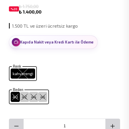
₺ 1.750,00
%
20
₺ 1.400,00
1.500 TL ve üzeri ücretsiz kargo
Kapıda Nakit veya Kredi Kartı ile Ödeme
Renk
kahverengi̇
Beden
40
42
44
46