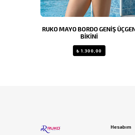
T ÇİÇEK
RUKO MAYO BORDO GENİŞ ÜÇGE
R ASKILI
BİKİNİ
 BİKİNİ
₺ 1.300,00
20
Hesabım