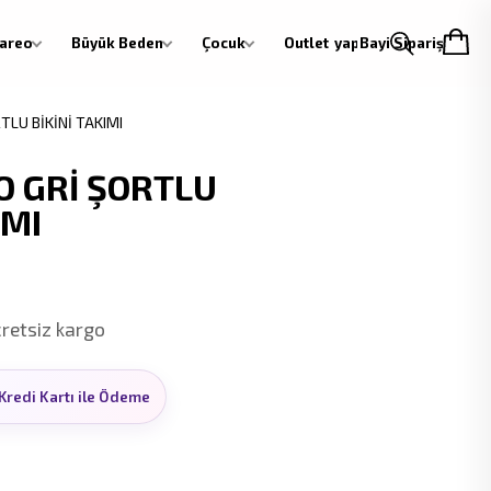
areo
Büyük Beden
Çocuk
Outlet
Giriş yap
Bayi Siparişi
TLU BİKİNİ TAKIMI
 GRİ ŞORTLU
IMI
cretsiz kargo
Kredi Kartı ile Ödeme