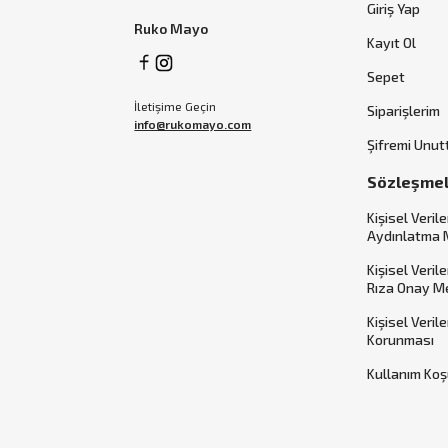
Giriş Yap
Ruko Mayo
Kayıt Ol
Sepet
İletişime Geçin
Siparişlerim
info@rukomayo.com
Şifremi Unu
Sözleşme
Kişisel Verile
Aydınlatma 
Kişisel Veril
Rıza Onay M
Kişisel Veril
Korunması
Kullanım Koş