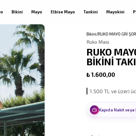
yo
Bikini
Mayo
Elbise Mayo
Tankini
Mayokini
P
Bikini
RUKO MAYO GRİ ŞOR
Ruko Maio
RUKO MAYO
BİKİNİ TAK
₺ 1.600,00
1.500 TL ve üzeri ü
Kapıda Nakit veya 