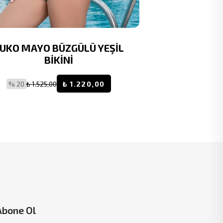
UKO MAYO BÜZGÜLÜ YEŞİL
RUKO MAYO 
BİKİNİ
% 20
₺ 1.525,00
₺ 1.220,00
% 20
₺ 1.8
Abone Ol