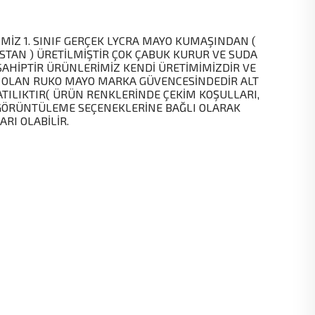
MİZ 1. SINIF GERÇEK LYCRA MAYO KUMAŞINDAN (
STAN ) ÜRETİLMİŞTİR ÇOK ÇABUK KURUR VE SUDA
SAHİPTİR ÜRÜNLERİMİZ KENDİ ÜRETİMİMİZDİR VE
 OLAN RUKO MAYO MARKA GÜVENCESİNDEDİR ALT
ATILIKTIR( ÜRÜN RENKLERİNDE ÇEKİM KOŞULLARI,
GÖRÜNTÜLEME SEÇENEKLERİNE BAĞLI OLARAK
ARI OLABİLİR.