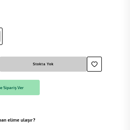
Stokta Yok
 Sipariş Ver
an elime ulaşır?