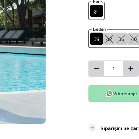
Renk
gri
Beden
38
42
36
40
Whatsapp ile
Siparişim ne zam