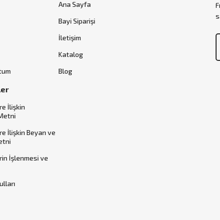
Ana Sayfa
F
s
Bayi Siparişi
İletişim
Katalog
ttum
Blog
ler
re İlişkin
Metni
ere İlişkin Beyan ve
etni
erin İşlenmesi ve
ulları