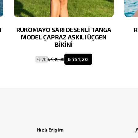
N
RUKOMAYO SARI DESENLİ TANGA
R
MODEL ÇAPRAZ ASKILI ÜÇGEN
BİKİNİ
% 20
₺ 939,00
₺ 751,20
Hızlı Erişim