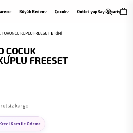
areo
Büyük Beden
Çocuk
Outlet
Giriş yap
Bayi Siparişi
 TURUNCU KUPLU FREESET BİKİNİ
O ÇOCUK
KUPLU FREESET
cretsiz kargo
Kredi Kartı ile Ödeme