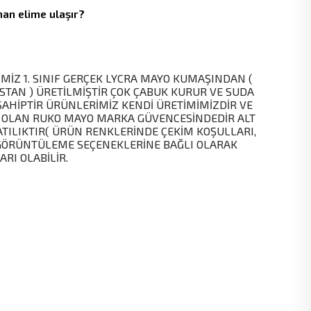
an elime ulaşır?
MİZ 1. SINIF GERÇEK LYCRA MAYO KUMAŞINDAN (
STAN ) ÜRETİLMİŞTİR ÇOK ÇABUK KURUR VE SUDA
SAHİPTİR ÜRÜNLERİMİZ KENDİ ÜRETİMİMİZDİR VE
 OLAN RUKO MAYO MARKA GÜVENCESİNDEDİR ALT
ATILIKTIR( ÜRÜN RENKLERİNDE ÇEKİM KOŞULLARI,
GÖRÜNTÜLEME SEÇENEKLERİNE BAĞLI OLARAK
ARI OLABİLİR.