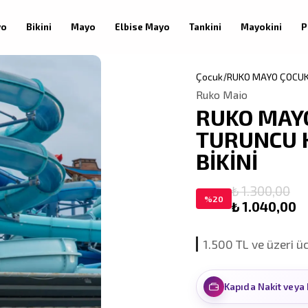
yo
Bikini
Mayo
Elbise Mayo
Tankini
Mayokini
P
Çocuk
RUKO MAYO ÇOCUK
Ruko Maio
RUKO MAY
TURUNCU 
BİKİNİ
₺ 1.300,00
%
20
₺ 1.040,00
1.500 TL ve üzeri ü
Kapıda Nakit veya 