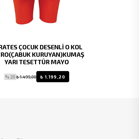
RATES ÇOCUK DESENLİ O KOL
RUKOMAY
CRO(ÇABUK KURUYAN)KUMAŞ
BOYUNDAN 
YARI TESETTÜR MAYO
ÇOC
% 20
₺ 1.499,00
₺ 1.199,20
% 20
₺ 7