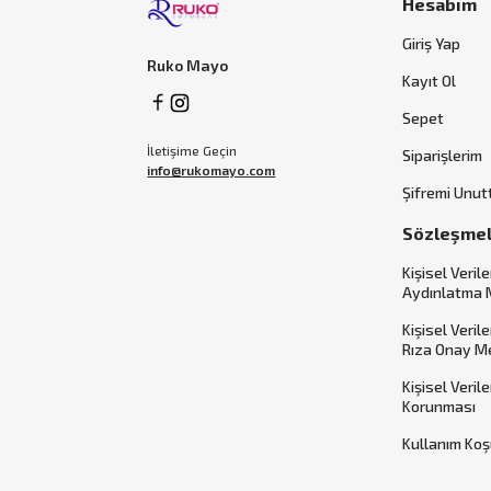
Hesabım
Giriş Yap
Ruko Mayo
Kayıt Ol
Sepet
İletişime Geçin
Siparişlerim
info@rukomayo.com
Şifremi Unu
Sözleşme
Kişisel Verile
Aydınlatma 
Kişisel Veril
Rıza Onay M
Kişisel Veril
Korunması
Kullanım Koş