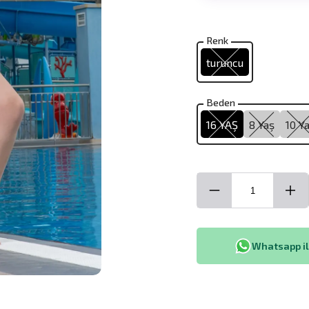
Renk
turuncu
Beden
16 YAŞ
8 Yaş
10 Y
Whatsapp ile