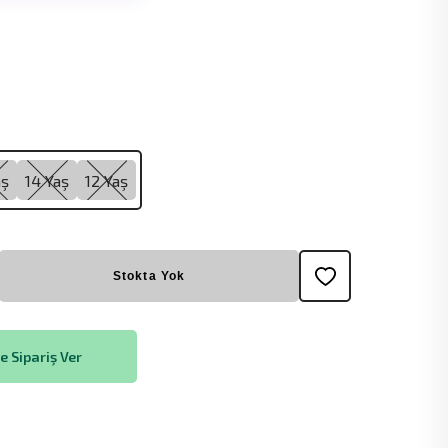
aş
14 Yaş
12 Yaş
Stokta Yok
 Sipariş Ver