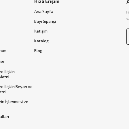
Hızlı Erişim
Ana Sayfa
F
s
Bayi Siparişi
İletişim
Katalog
ttum
Blog
ler
re İlişkin
Metni
ere İlişkin Beyan ve
etni
erin İşlenmesi ve
ulları