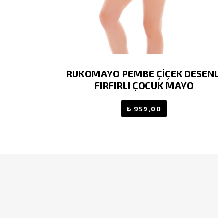
 LİLA
RUKOMAYO PEMBE ÇİÇEK DESENL
YO
FIRFIRLI ÇOCUK MAYO
0,00
₺ 959,00