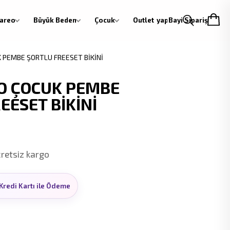
areo
Büyük Beden
Çocuk
Outlet
Giriş yap
Bayi Siparişi
 PEMBE ŞORTLU FREESET BİKİNİ
O ÇOCUK PEMBE
EESET BİKİNİ
cretsiz kargo
Kredi Kartı ile Ödeme