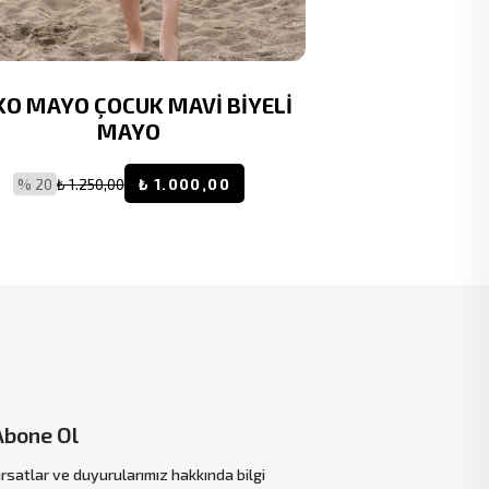
KO MAYO ÇOCUK MAVİ BİYELİ
RUKOMAYO
MAYO
BOYUNDAN 
ÇOC
% 20
₺ 1.250,00
₺ 1.000,00
% 20
₺ 7
Abone Ol
ırsatlar ve duyurularımız hakkında bilgi