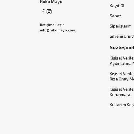
Ruko Mayo
Kayıt Ol
Sepet
İletişime Geçin
Siparişlerim
info@rukomayo.com
Şifremi Unu
Sözleşme
Kişisel Verile
Aydınlatma 
Kişisel Veril
Rıza Onay M
Kişisel Veril
Korunması
Kullanım Koş