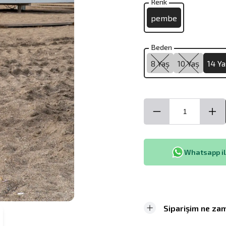
Renk
pembe
Beden
8 Yaş
10 Yaş
14 Ya
Whatsapp ile
Siparişim ne zam