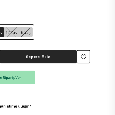
ş
12 Yaş
6 Yaş
Sepete Ekle
 Sipariş Ver
an elime ulaşır?