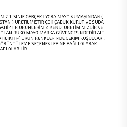
MİZ 1. SINIF GERÇEK LYCRA MAYO KUMAŞINDAN (
STAN ) ÜRETİLMİŞTİR ÇOK ÇABUK KURUR VE SUDA
SAHİPTİR ÜRÜNLERİMİZ KENDİ ÜRETİMİMİZDİR VE
 OLAN RUKO MAYO MARKA GÜVENCESİNDEDİR ALT
ATILIKTIR( ÜRÜN RENKLERİNDE ÇEKİM KOŞULLARI,
GÖRÜNTÜLEME SEÇENEKLERİNE BAĞLI OLARAK
ARI OLABİLİR.