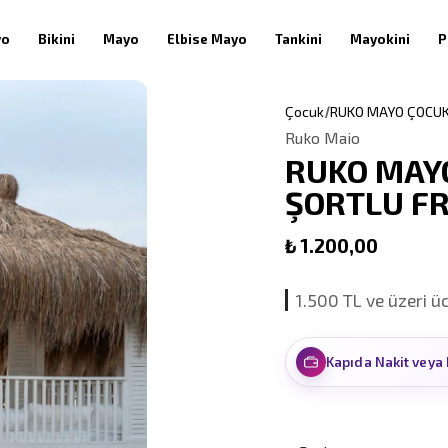
yo
Bikini
Mayo
Elbise Mayo
Tankini
Mayokini
P
Çocuk
RUKO MAYO ÇOCUK
Ruko Maio
RUKO MAY
ŞORTLU FR
₺ 1.200,00
1.500 TL ve üzeri ü
Kapıda Nakit veya 