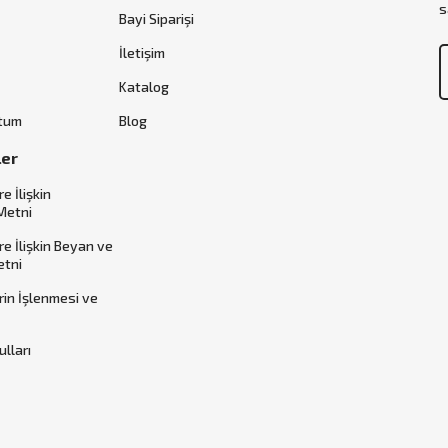
s
Bayi Siparişi
İletişim
Katalog
ttum
Blog
ler
re İlişkin
Metni
ere İlişkin Beyan ve
etni
erin İşlenmesi ve
ulları