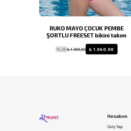
K DESENLİ
RUKO MAYO ÇOCUK PEMBE
MAYO
ŞORTLU FREESET bikini takım
% 20
₺ 1.300,00
₺ 1.040,00
Hesabım
Giriş Yap