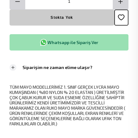
Stokta Yok
Whatsapp ile Sipariş Ver
Siparişim ne zaman elime ulaşır?
TÜM MAYO MODELLERİMİZ 1. SINIF GERÇEK LYCRA MAYO
KUMAŞINDAN ( %80 NYLON % 20 ELASTAN ) ÜRETİLMİŞTİR
ÇOK ÇABUK KURUR VE SUDA ESNEME ÖZELLİĞİNE SAHİPTİR
ÜRÜNLERİMİZ KENDİ ÜRETİMİMİZDİR VE TESCİLLİ
MARAKAMIZ OLAN RUKO MAYO MARKA GÜVENCESİNDEDİR (
ÜRÜN RENKLERİNDE ÇEKİM KOŞULLARI, EKRAN RENKLERİ VE
GÖRÜNTÜLEME SEÇENEKLERİNE BAĞLI OLARAK UFAK TON
FARKLILIKLARI OLABİLİR.)