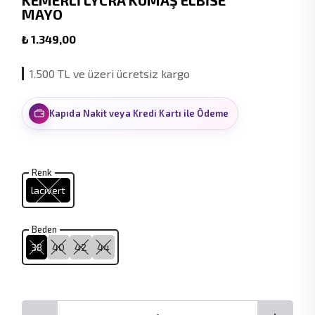
KEMERLİ LYCRA KUMAŞ ELBİSE
MAYO
₺ 1.349,00
1.500 TL ve üzeri ücretsiz kargo
Kapıda Nakit veya Kredi Kartı ile Ödeme
Renk
lacivert
Beden
38
40
42
44