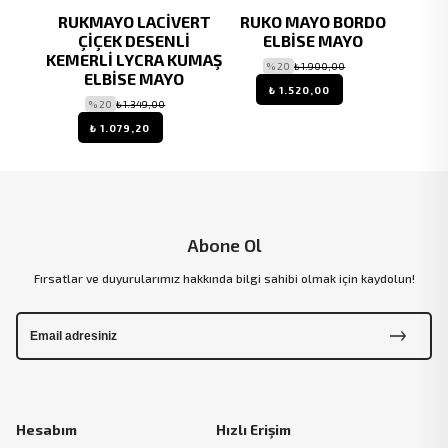
İVERT
RUKMAYO LACİVERT
RUKO MAYO BORDO
R
MERLİ
ÇİÇEK DESENLİ
ELBİSE MAYO
DE
O
KEMERLİ LYCRA KUMAŞ
LYCR
% 20
₺ 1.900,00
ELBİSE MAYO
₺ 1.520,00
% 20
₺ 1.349,00
₺ 1.079,20
Abone Ol
Fırsatlar ve duyurularımız hakkında bilgi sahibi olmak için kaydolun!
Hesabım
Hızlı Erişim