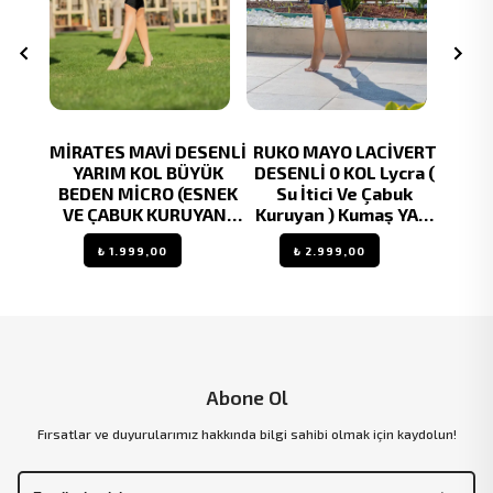
YAH
MİRATES MAVİ DESENLİ
RUKO MAYO LACİVERT
MİRA
IM
YARIM KOL BÜYÜK
DESENLİ 0 KOL Lycra (
ÇİÇE
M KOL
BEDEN MİCRO (ESNEK
Su İtici Ve Çabuk
KO
İ VE
VE ÇABUK KURUYAN)
Kuruyan ) Kumaş YARI
KURU
N )
KUMAŞ YARI TESETTÜR
Tesettür Mayo
TE
₺ 1.999,00
₺ 2.999,00
ETTÜR
MAYO
Abone Ol
Fırsatlar ve duyurularımız hakkında bilgi sahibi olmak için kaydolun!