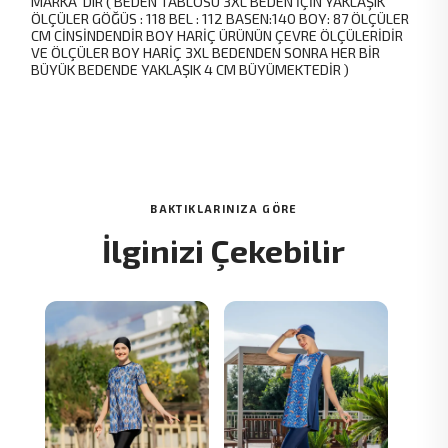
MARKA 'DIR ( BEDEN TABLOSU 3XL BEDEN İÇİN YAKLAŞIK
ÖLÇÜLER GÖĞÜS : 118 BEL : 112 BASEN:140 BOY: 87 ÖLÇÜLER
CM CİNSİNDENDİR BOY HARİÇ ÜRÜNÜN ÇEVRE ÖLÇÜLERİDİR
VE ÖLÇÜLER BOY HARİÇ 3XL BEDENDEN SONRA HER BİR
BÜYÜK BEDENDE YAKLAŞIK 4 CM BÜYÜMEKTEDİR )
BAKTIKLARINIZA GÖRE
İlginizi Çekebilir