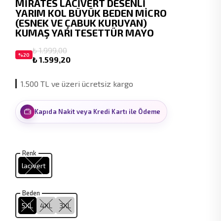
MİRATES LACİVERT DESENLİ
YARIM KOL BÜYÜK BEDEN MİCRO
(ESNEK VE ÇABUK KURUYAN)
KUMAŞ YARI TESETTÜR MAYO
₺ 1.999,00
%
20
₺ 1.599,20
1.500 TL ve üzeri ücretsiz kargo
Kapıda Nakit veya Kredi Kartı ile Ödeme
Renk
lacivert
Beden
5XL
4XL
3XL