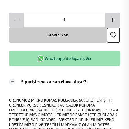
Stokta Yok
Whatsapp ile Sipariş Ver
Siparişim ne zaman elime ulaşır?
ÜRÜNÜMÜZ MİKRO KUMAŞ KULLANILARAK ÜRETİLMİŞTİR
ÜRÜNLER YÜKSEK ESNEKLİK VE ÇABUK KURUMA
ÖZELLİKLERİNE SAHİPTİR ( BÜTÜN TESETTÜR MAYO VE YARI
TESETTÜR MAYO MODELLERİMİZDE PAKET İÇERİĞİ OLARAK
BONE VE İÇ BADİ GÖNDERİLMEKTEDİR ÜRÜNLERİMİZ KENDİ
ÜRETİMİMİZDİR VE TESCİLLİ MARKAMIZ OLAN MİRATES