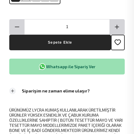
Sepete Ekle
Whatsapp ile Sipariş Ver
Siparişim ne zaman elime ulaşır?
ÜRÜNÜMÜZ LYCRA KUMAŞ KULLANILARAK ÜRETİLMİŞTİR
ÜRÜNLER YÜKSEK ESNEKLİK VE ÇABUK KURUMA
ÖZELLİKLERİNE SAHİPTİR ( BÜTÜN TESETTÜR MAYO VE YARI
TESETTÜR MAYO MODELLERİMİZDE PAKET İÇERİĞİ OLARAK
BONE VE İÇ BADİ GÖNDERİLMEKTEDİR ÜRÜNLERİMİZ KENDİ