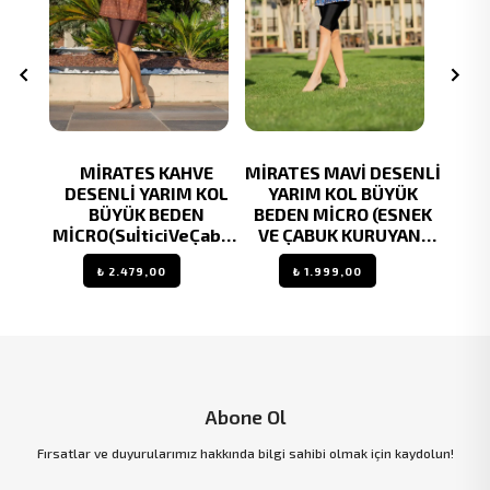
AH
MİRATES KAHVE
MİRATES MAVİ DESENLİ
M
 KOL
DESENLİ YARIM KOL
YARIM KOL BÜYÜK
DES
 Ve
BÜYÜK BEDEN
BEDEN MİCRO (ESNEK
an
MİCRO(SuİticiVeÇabuk
VE ÇABUK KURUYAN)
KURU
yo
Kuruyan)Tesettür
KUMAŞ YARI TESETTÜR
TE
₺ 2.479,00
₺ 1.999,00
Mayo
MAYO
Abone Ol
Fırsatlar ve duyurularımız hakkında bilgi sahibi olmak için kaydolun!