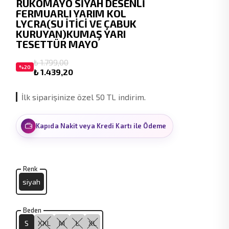
RUKOMAYO SİYAH DESENLİ
FERMUARLI YARIM KOL
LYCRA(SU İTİCİ VE ÇABUK
KURUYAN)KUMAŞ YARI
TESETTÜR MAYO
₺ 1.799,00
%
20
₺ 1.439,20
İlk siparişinize özel 50 TL indirim.
Kapıda Nakit veya Kredi Kartı ile Ödeme
Renk
siyah
Beden
S
XXL
M
L
XL