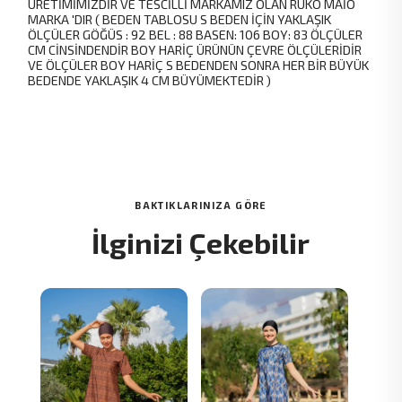
ÜRETİMİMİZDİR VE TESCİLLİ MARKAMIZ OLAN RUKO MAİO
MARKA 'DIR ( BEDEN TABLOSU S BEDEN İÇİN YAKLAŞIK
ÖLÇÜLER GÖĞÜS : 92 BEL : 88 BASEN: 106 BOY: 83 ÖLÇÜLER
CM CİNSİNDENDİR BOY HARİÇ ÜRÜNÜN ÇEVRE ÖLÇÜLERİDİR
VE ÖLÇÜLER BOY HARİÇ S BEDENDEN SONRA HER BİR BÜYÜK
BEDENDE YAKLAŞIK 4 CM BÜYÜMEKTEDİR )
BAKTIKLARINIZA GÖRE
İlginizi Çekebilir