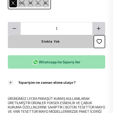
S
XXL
M
L
XL
Stokta Yok
Whatsapp ile Sipariş Ver
Siparişim ne zaman elime ulaşır?
ÜRÜNÜMÜZ LYCRA PARAŞÜT KUMAŞ KULLANILARAK
ÜRETİLMİŞTİR ÜRÜNLER YÜKSEK ESNEKLİK VE ÇABUK
KURUMA ÖZELLİKLERİNE SAHİPTİR ( BÜTÜN TESETTÜR MAYO
VE YARI TESETTÜR MAYO MODELLERİMİZDE PAKET İÇERİĞİ