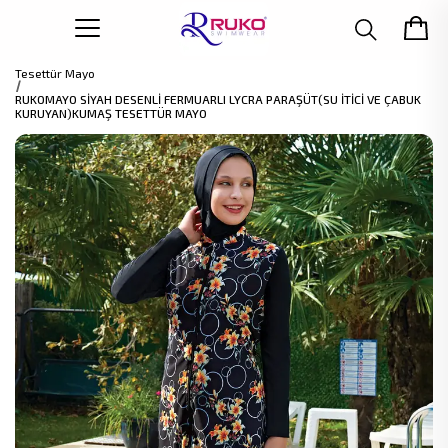
Tesettür Mayo
RUKOMAYO SİYAH DESENLİ FERMUARLI LYCRA PARAŞÜT(SU İTİCİ VE ÇABUK
KURUYAN)KUMAŞ TESETTÜR MAYO