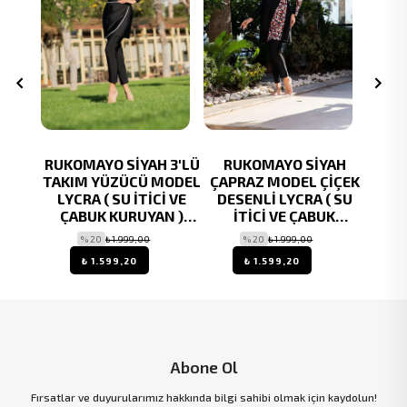
ŞİL
RUKOMAYO SİYAH 3'LÜ
RUKOMAYO SİYAH
RUK
SENLİ
TAKIM YÜZÜCÜ MODEL
ÇAPRAZ MODEL ÇİÇEK
KATL
İ VE
LYCRA ( SU İTİCİ VE
DESENLİ LYCRA ( SU
SU
N )
ÇABUK KURUYAN )
İTİCİ VE ÇABUK
KU
TÜR
KUMAŞ TESETTÜR
KURUYAN ) KUMAŞ
TE
% 20
₺ 1.999,00
% 20
₺ 1.999,00
MAYO
TESETTÜR MAYO
₺ 1.599,20
₺ 1.599,20
Abone Ol
Fırsatlar ve duyurularımız hakkında bilgi sahibi olmak için kaydolun!