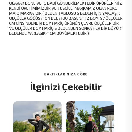
OLARAK BONE VE İÇ BADİ GÖNDERİLMEKTEDİR ÜRÜNLERİMİZ
KENDİ ÜRETİMİMİZDİR VE TESCİLLİ MARKAMIZ OLAN RUKO
MAİO MARKA 'DIR ( BEDEN TABLOSU S BEDEN İÇİN YAKLAŞIK
ÖLÇÜLER GÖĞÜS : 104 BEL : 100 BASEN: 112 BOY: 97 ÖLÇÜLER
CM CİNSİNDENDİR BOY HARİÇ ÜRÜNÜN ÇEVRE ÖLÇÜLERİDİR
VE ÖLÇÜLER BOY HARİÇ S BEDENDEN SONRA HER BİR BÜYÜK
BEDENDE YAKLAŞIK 4 CM BÜYÜMEKTEDİR )
BAKTIKLARINIZA GÖRE
İlginizi Çekebilir