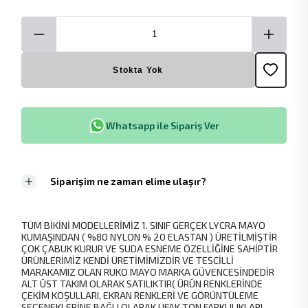
Stokta Yok
Whatsapp ile Sipariş Ver
Siparişim ne zaman elime ulaşır?
TÜM BİKİNİ MODELLERİMİZ 1. SINIF GERÇEK LYCRA MAYO
KUMAŞINDAN ( %80 NYLON % 20 ELASTAN ) ÜRETİLMİŞTİR
ÇOK ÇABUK KURUR VE SUDA ESNEME ÖZELLİĞİNE SAHİPTİR
ÜRÜNLERİMİZ KENDİ ÜRETİMİMİZDİR VE TESCİLLİ
MARAKAMIZ OLAN RUKO MAYO MARKA GÜVENCESİNDEDİR
ALT ÜST TAKIM OLARAK SATILIKTIR( ÜRÜN RENKLERİNDE
ÇEKİM KOŞULLARI, EKRAN RENKLERİ VE GÖRÜNTÜLEME
SEÇENEKLERİNE BAĞLI OLARAK UFAK TON FARKLILIKLARI