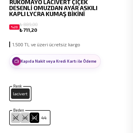
RUKOMAYO LACİVERT ÇİÇEK
DESENLİ OMUZDAN AYAR ASKILI
KAPLI LYCRA KUMAŞ BİKİNİ
₺ 889,00
%
20
₺ 711,20
1.500 TL ve üzeri ücretsiz kargo
Kapıda Nakit veya Kredi Kartı ile Ödeme
Renk
lacivert
Beden
42
46
40
44