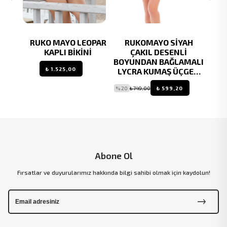
YAH
RUKO MAYO LEOPAR
RUKOMAYO SİYAH
RU
SENLİ
KAPLI BİKİNİ
ÇAKIL DESENLİ
Y
AMALI
BOYUNDAN BAĞLAMALI
BOYU
₺ 1.525,00
ÇGEN
LYCRA KUMAŞ ÜÇGEN
LYC
BİKİNİ
0
% 20
₺ 749,00
₺ 599,20
% 20
₺ 
Abone Ol
Fırsatlar ve duyurularımız hakkında bilgi sahibi olmak için kaydolun!