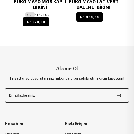
Vİ
RUKO MAYO MOR KAPLI
RUKO MAYO LACİVERT
RU
DÜĞÜM
BİKİNİ
BALENLİ BİKİNİ
GEN
İKİNİ
% 20
₺ 1.525,00
₺ 1.000,00
₺ 1.220,00
Abone Ol
Fırsatlar ve duyurularımız hakkında bilgi sahibi olmak için kaydolun!
Hesabım
Hızlı Erişim
Giriş Yap
Ana Sayfa