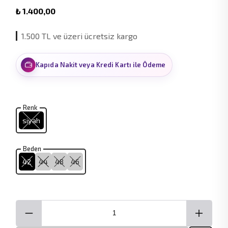
₺ 1.400,00
1.500 TL ve üzeri ücretsiz kargo
Kapıda Nakit veya Kredi Kartı ile Ödeme
Renk
siyah
Beden
42
44
48
46