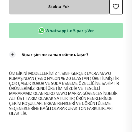
Stokta Yok
Whatsapp ile Sipariş Ver
Siparişim ne zaman elime ulaşır?
ÜM BİKİNİ MODELLERİMİZ 1. SINIF GERÇEK LYCRA MAYO
KUMAŞINDAN ( %80 NYLON % 20 ELASTAN ) ÜRETİLMİŞTİR
ÇOK ÇABUK KURUR VE SUDA ESNEME ÖZELLİĞİNE SAHİPTİR
ÜRÜNLERİMİZ KENDİ ÜRETİMİMİZDİR VE TESCİLLİ
MARAKAMIZ OLAN RUKO MAYO MARKA GÜVENCESİNDEDİR
ALT ÜST TAKIM OLARAK SATILIKTIR( ÜRÜN RENKLERİNDE
ÇEKİM KOŞULLARI, EKRAN RENKLERİ VE GÖRÜNTÜLEME
SEÇENEKLERİNE BAĞLI OLARAK UFAK TON FARKLILIKLARI
OLABİLİR.