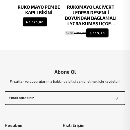
VERT
RUKO MAYO PEMBE
RUKOMAYO LACİVERT
R
Lİ
KAPLI BİKİNİ
LEOPAR DESENLİ
O
AMALI
BOYUNDAN BAĞLAMALI
₺ 1.525,00
ÇGEN
LYCRA KUMAŞ ÜÇGEN
BİKİNİ
0
% 20
₺ 749,00
₺ 599,20
Abone Ol
Fırsatlar ve duyurularımız hakkında bilgi sahibi olmak için kaydolun!
Hesabım
Hızlı Erişim