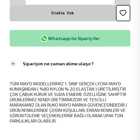
Stokta Yok
Whatsapp ile Sipariş Ver
Siparişim ne zaman elime ulaşır?
TÜM MAYO MODELLERİMİZ 1. SINIF GERÇEK LYCRA MAYO
KUMAŞINDAN ( %80 NYLON % 20 ELASTAN ) ÜRETİLMİŞTİR
ÇOK ÇABUK KURUR VE SUDA ESNEME ÖZELLİĞİNE SAHİPTİR
ÜRÜNLERİMİZ KENDİ ÜRETİMİMİZDİR VE TESCİLLİ
MARAKAMIZ OLAN RUKO MAYO MARKA GÜVENCESİNDEDİR (
ÜRÜN RENKLERİNDE ÇEKİM KOŞULLARI, EKRAN RENKLERİ VE
GÖRÜNTÜLEME SEÇENEKLERİNE BAĞLI OLARAK UFAK TON
FARKLILIKLARI OLABİLİR.