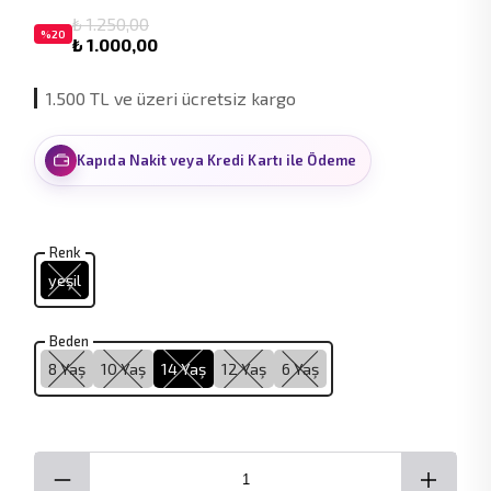
₺ 1.250,00
%
20
₺ 1.000,00
1.500 TL ve üzeri ücretsiz kargo
Kapıda Nakit veya Kredi Kartı ile Ödeme
Renk
yeşil
Beden
8 Yaş
10 Yaş
14 Yaş
12 Yaş
6 Yaş