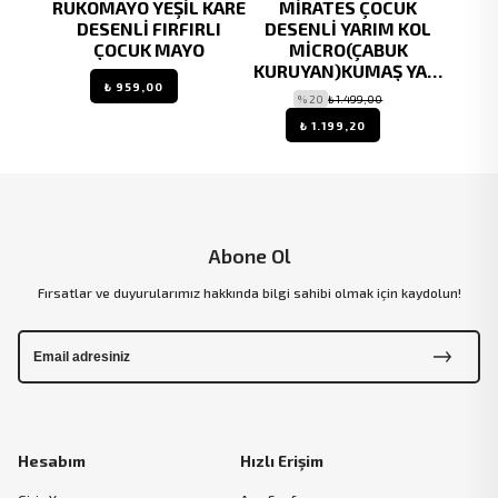
RI
RUKOMAYO YEŞİL KARE
MİRATES ÇOCUK
RU
NDAN
DESENLİ FIRFIRLI
DESENLİ YARIM KOL
P
GEN
ÇOCUK MAYO
MİCRO(ÇABUK
FREE
İ
KURUYAN)KUMAŞ YARI
₺ 959,00
TESETTÜR MAYO
% 20
₺ 1.499,00
0
₺ 1.199,20
Abone Ol
Fırsatlar ve duyurularımız hakkında bilgi sahibi olmak için kaydolun!
Hesabım
Hızlı Erişim