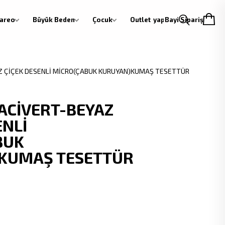
areo
Büyük Beden
Çocuk
Outlet
Giriş yap
Bayi Siparişi
Z ÇİÇEK DESENLİ MİCRO(ÇABUK KURUYAN)KUMAŞ TESETTÜR
ACİVERT-BEYAZ
ENLİ
BUK
KUMAŞ TESETTÜR