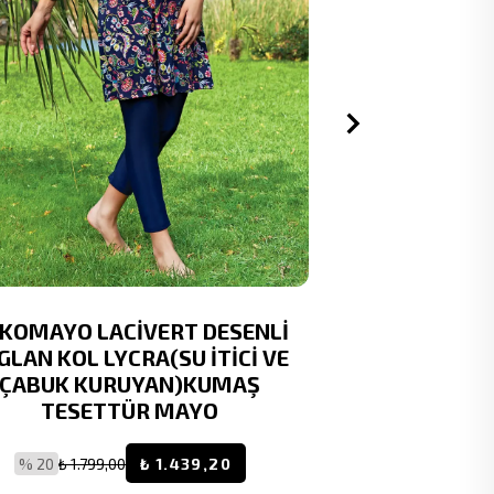
KOMAYO LACİVERT DESENLİ
RUKOMAYO 
GLAN KOL LYCRA(SU İTİCİ VE
LYCRA ( S
ÇABUK KURUYAN)KUMAŞ
KURUYAN )
TESETTÜR MAYO
% 20
₺ 1.799,00
₺ 1.439,20
% 20
₺ 1.7