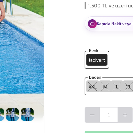
İlk siparişinize özel
Kapıda Nakit veya 
Renk
lacivert
Beden
XXL
M
L
XL