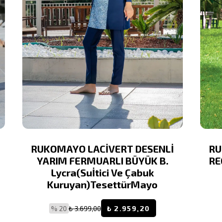
RUKOMAYO LACİVERT DESENLİ
RU
YARIM FERMUARLI BÜYÜK B.
RE
Lycra(Suİtici Ve Çabuk
Kuruyan)TesettürMayo
% 20
₺ 3.699,00
₺ 2.959,20