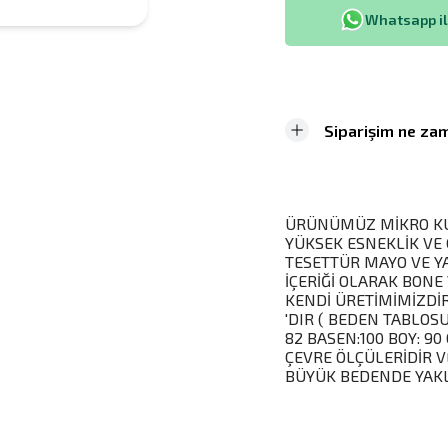
Whatsapp ile
Siparişim ne zam
ÜRÜNÜMÜZ MİKRO KU
YÜKSEK ESNEKLİK VE
TESETTÜR MAYO VE Y
İÇERİĞİ OLARAK BONE
KENDİ ÜRETİMİMİZDİ
'DIR ( BEDEN TABLOSU
82 BASEN:100 BOY: 9
ÇEVRE ÖLÇÜLERİDİR 
BÜYÜK BEDENDE YAKL