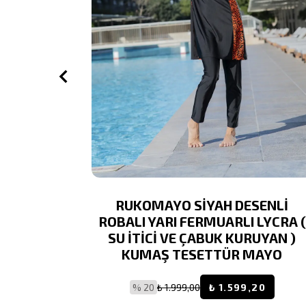
ARLI DÜZ
RUKOMAYO SİYAH DESENLİ
İtici Ve
ROBALI YARI FERMUARLI LYCRA (
ttür Mayo
SU İTİCİ VE ÇABUK KURUYAN )
KUMAŞ TESETTÜR MAYO
9,20
% 20
₺ 1.999,00
₺ 1.599,20