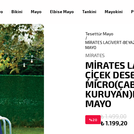
yo
Bikini
Mayo
Elbise Mayo
Tankini
Mayokini
P
Tesettür Mayo
MİRATES LACİVERT-BEYA
MAYO
MİRATES
MİRATES L
ÇİÇEK DES
MİCRO(ÇA
KURUYAN)
MAYO
₺ 1.499,00
%
20
₺ 1.199,20