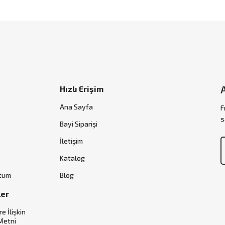
Hızlı Erişim
Ana Sayfa
F
s
Bayi Siparişi
İletişim
Katalog
ttum
Blog
ler
re İlişkin
Metni