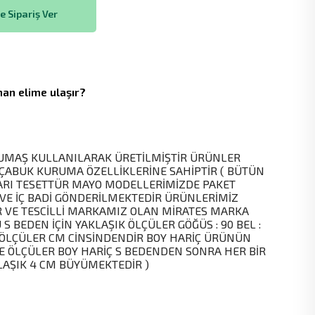
 Sipariş Ver
an elime ulaşır?
MAŞ KULLANILARAK ÜRETİLMİŞTİR ÜRÜNLER
 ÇABUK KURUMA ÖZELLİKLERİNE SAHİPTİR ( BÜTÜN
ARI TESETTÜR MAYO MODELLERİMİZDE PAKET
 VE İÇ BADİ GÖNDERİLMEKTEDİR ÜRÜNLERİMİZ
R VE TESCİLLİ MARKAMIZ OLAN MİRATES MARKA
 S BEDEN İÇİN YAKLAŞIK ÖLÇÜLER GÖĞÜS : 90 BEL :
0 ÖLÇÜLER CM CİNSİNDENDİR BOY HARİÇ ÜRÜNÜN
VE ÖLÇÜLER BOY HARİÇ S BEDENDEN SONRA HER BİR
AŞIK 4 CM BÜYÜMEKTEDİR )